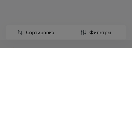
Сортировка
Фильтры
Туры
Экскурсии
Страны мира
Франшиза
О компании