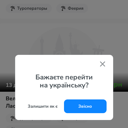
Туроператоры
Феерия
Бажаєте перейти
от
134 236
грн
на українську?
13
дней
Великий Індокитайський вояж: Вʼєтнам,
Лаос, Камбоджа. Новий Рік
Залишити як є
Звісно
Туроператоры
Феерия