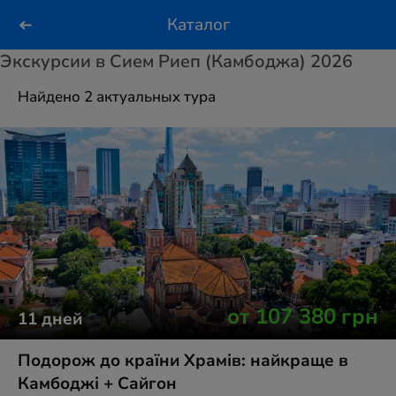
Каталог
Экскурсии в Сием Риеп (Камбоджа) 2026
Найдено 2 актуальных тура
от
107 380
грн
11
дней
Подорож до країни Храмів: найкраще в
Камбоджі + Сайгон