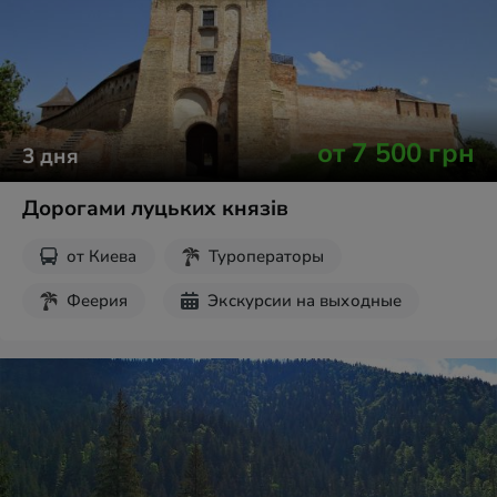
от
7 500
грн
3
дня
Дорогами луцьких князів
от
Киева
Туроператоры
Феерия
Экскурсии на выходные