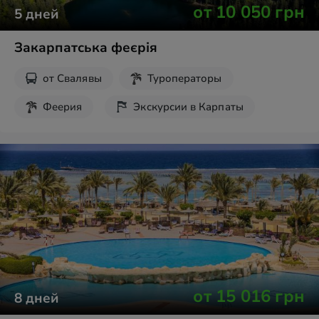
от
10 050
грн
5
дней
Закарпатська феєрія
от
Свалявы
Туроператоры
Феерия
Экскурсии в Карпаты
Карпаты
от
15 016
грн
8
дней