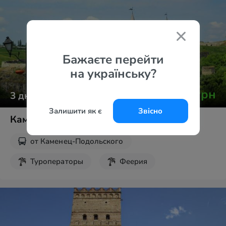
Бажаєте перейти
на українську?
от
6 450
грн
3
дня
Залишити як є
Звісно
Кам’янець плюс Бакота: золота осінь
от
Каменец-Подольского
Туроператоры
Феерия
Экскурсии на выходные