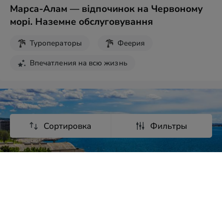
Марса-Алам — відпочинок на Червоному
морі. Наземне обслуговування
Туроператоры
Феерия
Впечатления на всю жизнь
Сортировка
Фильтры
от
16 470
грн
10
дней
Грецькі канікули: Олімпійська Рив'єра (10