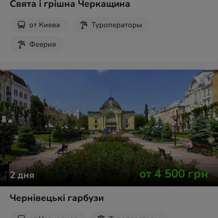
Свята і грішна Черкащина
от
Киева
Туроператоры
Феерия
от
4 500
грн
2
дня
Чернівецькі гарбузи