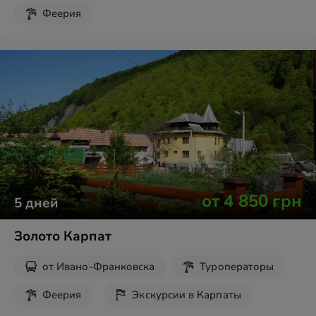
Феерия
от
4 850
грн
5
дней
Золото Карпат
от
Ивано-Франковска
Туроператоры
Феерия
Экскурсии в Карпаты