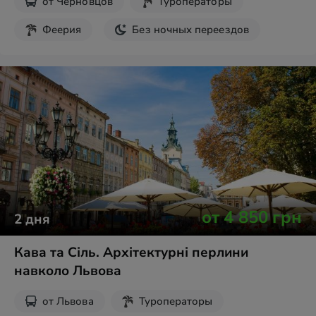
от
Черновцов
Туроператоры
Феерия
Без ночных переездов
от
4 850
грн
2
дня
Кава та Сіль. Архітектурні перлини
навколо Львова
от
Львова
Туроператоры