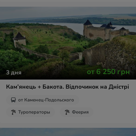
от
6 250
грн
3
дня
Кам’янець + Бакота. Відпочинок на Дністрі
от
Каменец-Подольского
Туроператоры
Феерия
Экскурсии на выходные