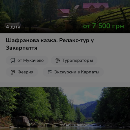
от
7 500
грн
4
дня
Шафранова казка. Релакс-тур у
Закарпаття
от
Мукачево
Туроператоры
Феерия
Экскурсии в Карпаты