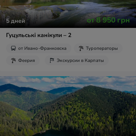
от
8 950
грн
5
дней
Гуцульські канікули – 2
от
Ивано-Франковска
Туроператоры
Феерия
Экскурсии в Карпаты