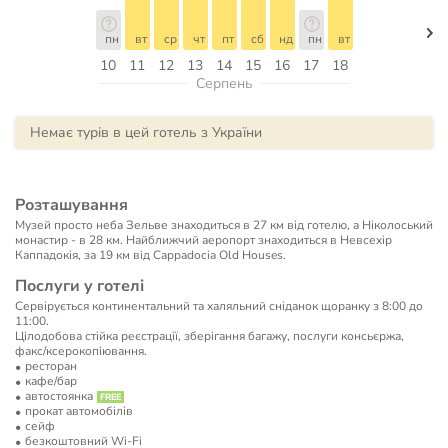
пн
вт
ср
чт
пт
сб
нд
пн
вт
10
11
12
13
14
15
16
17
18
Серпень
Немає турів в цей готель з України
Розташування
Музей просто неба Зельве знаходиться в 27 км від готелю, а Ніколоський
монастир - в 28 км. Найближчий аеропорт знаходиться в Невсехір
Каппадокія, за 19 км від Cappadocia Old Houses.
Послуги у готелі
Сервірується континентальний та халяльний сніданок щоранку з 8:00 до
11:00.
Цілодобова стійка реєстрації, зберігання багажу, послуги консьєржа,
факс/ксерокопіювання.
ресторан
кафе/бар
автостоянка
прокат автомобілів
сейф
безкоштовний Wi-Fi