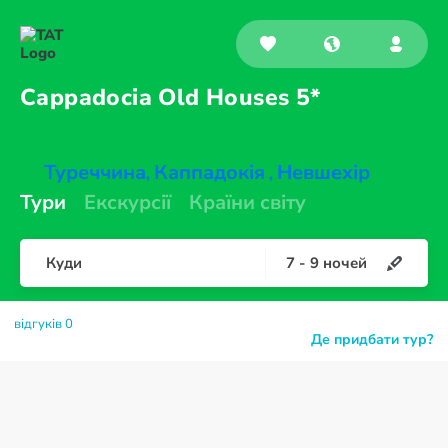
Cappadocia Old
Houses 5*
Туреччина
Каппадокія
Невшехір
,
,
Тури
Екскурсії
Країни світу
Куди
7
-
9
ночей
відгуків 0
Де придбати тур?