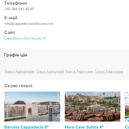
Телефони
+90 384 341 40 40
Е-маil
info@cappadociaoldhouse.com
Сайт
Cappadocia Old Houses 5*
Графік цін
Тури в Каппадокію
Готелі Каппадокії
Тури в Туреччину
Готелі Туреччини
Схожі готелі
Barcelo Cappadocia 5*
Hera Cave Suites 4*
C