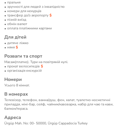
пральня
зручності для людей з інвалідністю
номери для некурців
трансфер до/з аеропорту
пізній виїзд
обмін валют
оплата платіжними картами
Для дітей
дитяче ліжко
няня
Розваги та спорт
Масаж(платно). Тури на повітряній кулі.
прокат велосипедів
організація екскурсій
Номери
Усього 8 кімнат.
В номерах
Телевізор, телефон, ванна/душ, фен, халат, туалетно-косметичні
приладдя, міні-бар, сейф, чайник/кавоварка, набір для чаю та кави,
балкон/тераса.
Адреса
Ürgüp Mah. No: 00- 50000, Ürgüp Cappadocia Turkey