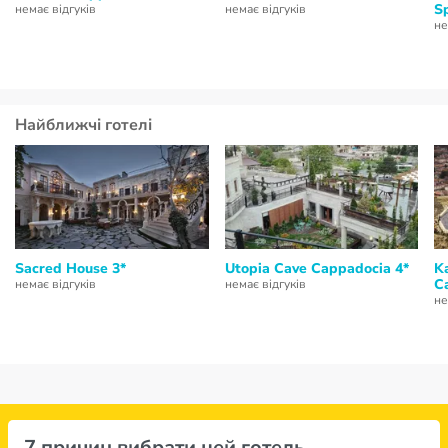
S
немає відгуків
немає відгуків
не
Найближчі готелі
Sacred House 3*
Utopia Cave Cappadocia 4*
K
C
немає відгуків
немає відгуків
не
7 причин вибрати цей готель