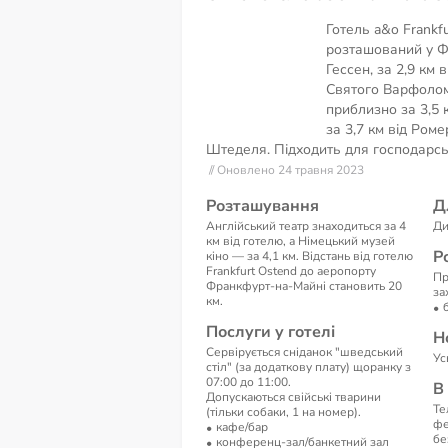
Готель a&o Frankf
розташований у Ф
Гессен, за 2,9 км
Святого Варфолом
приблизно за 3,5 
за 3,7 км від Роме
Штеделя. Підходить для господарсь
// Оновлено 24 травня 2023
Розташування
Д
Англійський театр знаходиться за 4
Ди
км від готелю, а Німецький музей
Р
кіно — за 4,1 км. Відстань від готелю
Frankfurt Ostend до аеропорту
Пр
Франкфурт-на-Майні становить 20
за
км.
Послуги у готелі
Н
Сервірується сніданок "шведський
Ус
стіл" (за додаткову плату) щоранку з
07:00 до 11:00.
В
Допускаються свійські тварини
Те
(тільки собаки, 1 на номер).
фе
кафе/бар
бе
конференц-зал/банкетний зал