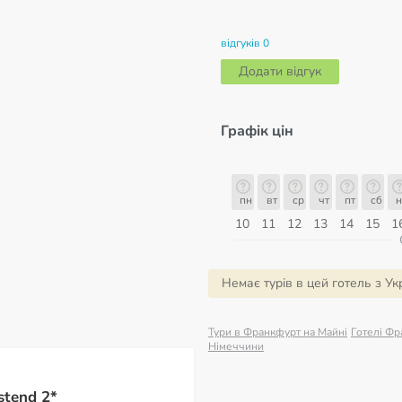
відгуків 0
Додати відгук
Графік цін
д
пн
вт
ср
чт
пт
сб
нд
пн
пн
вт
ср
чт
пт
сб
н
17
18
19
20
21
22
23
24
10
11
12
13
14
15
1
ерпень
Немає турів в цей готель з Ук
Тури в Франкфурт на Майні
Готелі Фр
Німеччини
stend 2*