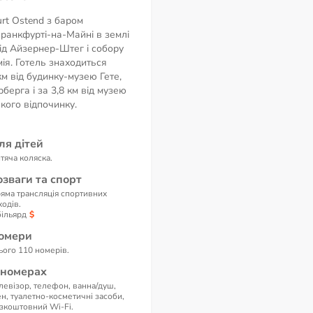
urt Ostend з баром
ранкфурті-на-Майні в землі
 від Айзернер-Штег і собору
ія. Готель знаходиться
км від будинку-музею Гете,
рберга і за 3,8 км від музею
кого відпочинку.
ля дітей
тяча коляска.
озваги та спорт
яма трансляція спортивних
ходів.
більярд
омери
ього 110 номерів.
 номерах
левізор, телефон, ванна/душ,
н, туалетно-косметичні засоби,
зкоштовний Wi-Fi.