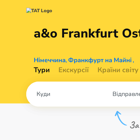
a&o Frankfurt
Os
Німеччина
Франкфурт на Майні
,
,
Тури
Екскурсії
Країни світу
Відправл
За