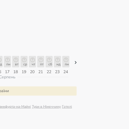
д
пн
вт
ср
чт
пт
сб
нд
пн
пн
вт
ср
чт
пт
сб
6
17
18
19
20
21
22
23
24
10
11
12
13
14
15
Серпень
раїни
анкфурта-на-Майні
Тури в Німеччину
Готелі