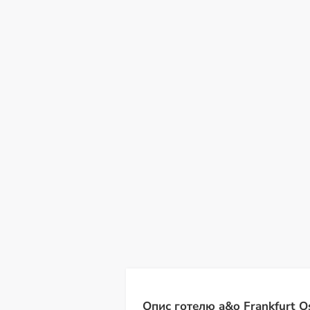
пн
вт
ср
чт
пт
сб
н
10
11
12
13
14
15
16
С
Опис готелю a&o Frankfurt O