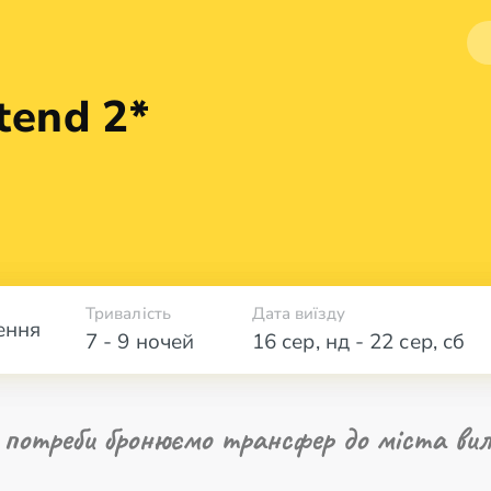
tend 2*
Тривалість
Дата виїзду
ення
7 - 9 ночей
16 сер
,
нд
-
22 сер
,
сб
 потреби бронюємо трансфер до міста вил