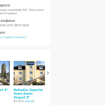
дреса
nauer Landstraße 207, Німеччина -
314 Frankfurt
елефони
9 69 2475 18870 3500
айт
o Frankfurt Ostend 2*
rt 4*
Balladins Superior
ACHAT Hotel
Hotel Koeln
Stuttgart
Airport 3*
Zuffenhausen 3*
5
з 10 (
1 відгук
)
немає відгуків