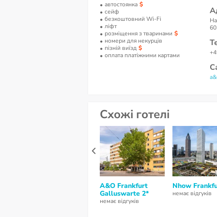
автостоянка
А
сейф
безкоштовний Wi-Fi
Ha
ліфт
60
розміщення з тваринами
номери для некурців
Т
пізній виїзд
+4
оплата платіжними картами
С
a&
Схожі готелі
A&O Frankfurt
Nhow Frankfu
Galluswarte 2*
немає відгуків
немає відгуків