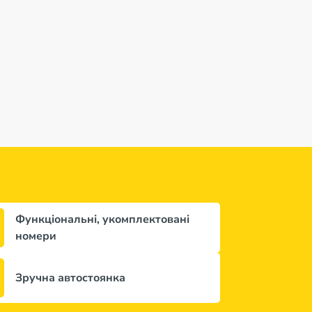
g +
ast 3*
Функціональні, укомплектовані
номери
Зручна автостоянка