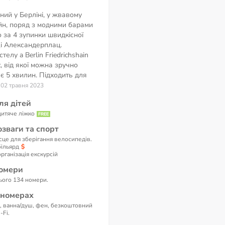
ий у Берліні, у жвавому
йн, поряд з модними барами
о за 4 зупинки швидкісної
щі Александерплац.
телу a Berlin Friedrichshain
z, від якої можна зручно
ає 5 хвилин. Підходить для
 02 травня 2023
ля дітей
дитяче ліжко
озваги та спорт
сце для зберігання велосипедів.
більярд
організація екскурсій
омери
ього 134 номери.
 номерах
, ванна/душ, фен, безкоштовний
-Fi.