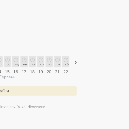
т
сб
нд
пн
вт
ср
чт
пт
сб
сб
нд
пн
вт
ср
чт
4
15
16
17
18
19
20
21
22
08
09
10
11
12
13
Серпень
раїни
Німеччину
Готелі Німеччини