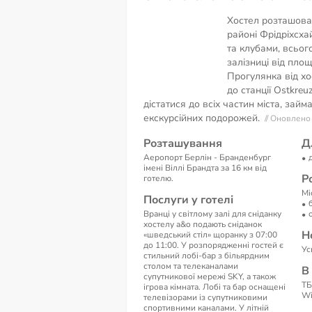
Хостел розташован
районі Фрідріхсха
та клубами, всьог
залізниці від пло
Прогулянка від хос
до станції Ostkreu
дістатися до всіх частин міста, займ
екскурсійних подорожей.
// Оновлено
Розташування
Д
Аеропорт Берлін - Бранденбург
імені Віллі Брандта за 16 км від
Р
готелю.
Мі
Послуги у готелі
Вранці у світлому залі для сніданку
хостелу a&o подають сніданок
Н
«шведський стіл» щоранку з 07:00
до 11:00. У розпорядженні гостей є
Ус
стильний лобі-бар з більярдним
столом та телеканалами
В
супутникової мережі SKY, а також
ТБ
ігрова кімната. Лобі та бар оснащені
Wi
телевізорами із супутниковими
спортивними каналами. У літній