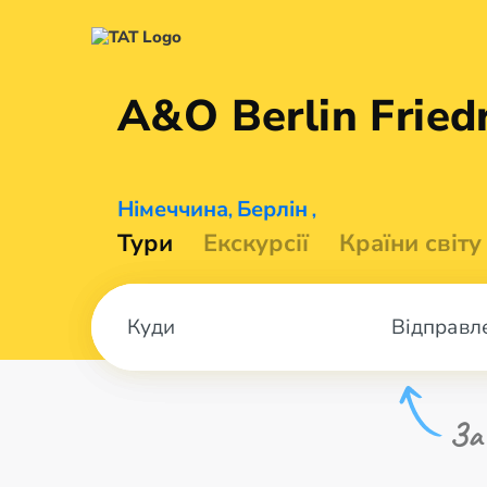
A&O Berlin
Fried
Німеччина
Берлін
,
,
Тури
Екскурсії
Країни світу
Відправл
За