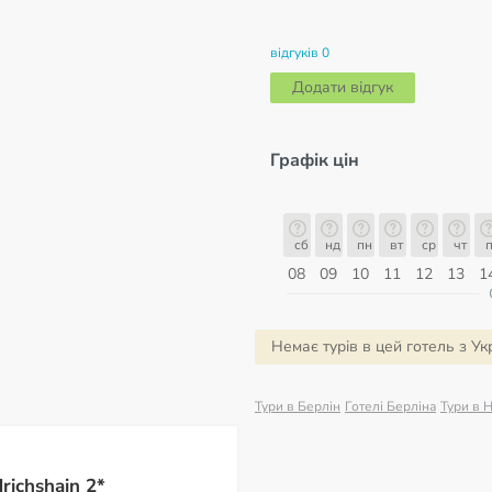
відгуків 0
Додати відгук
Графік цін
сб
нд
пн
вт
ср
чт
пт
сб
сб
нд
пн
вт
ср
чт
п
15
16
17
18
19
20
21
22
08
09
10
11
12
13
1
ерпень
Немає турів в цей готель з Ук
Тури в Берлін
Готелі Берліна
Тури в 
richshain 2*