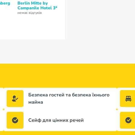
nberg
Berlin Mitte by
Motel One Berlin-
Good Mornin
Campanile Hotel 3*
Tiergarten 3*
Berlin City E
немає відгуків
10
з 10 (
1 відгук
)
немає відгуків
Безпека гостей та безпека їхнього
майна
Сейф для цінних речей