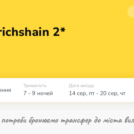
richshain 2*
Тривалість
Дата виїзду
ення
7 - 9 ночей
14 сер
,
пт
-
20 сер
,
чт
 потреби бронюємо трансфер до міста вил