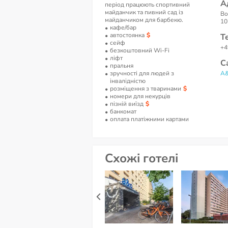
А
період працюють спортивний
майданчик та пивний сад із
Bo
майданчиком для барбекю.
10
кафе/бар
автостоянка
Т
сейф
+4
безкоштовний Wi-Fi
ліфт
С
пральня
зручності для людей з
A&
інвалідністю
розміщення з тваринами
номери для некурців
пізній виїзд
банкомат
оплата платіжними картами
Схожі готелі