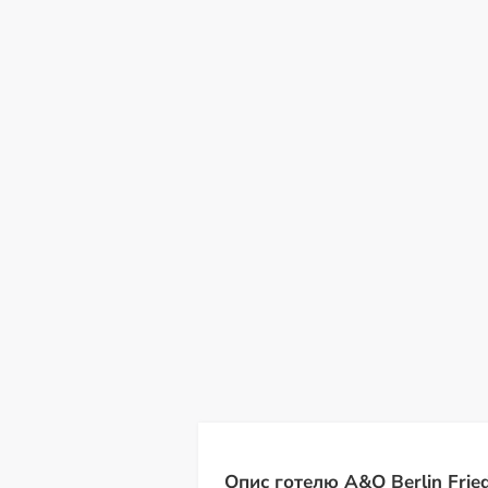
сб
нд
пн
вт
ср
чт
пт
08
09
10
11
12
13
14
С
Опис готелю A&O Berlin Fried