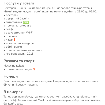
Послуги у готелі
Ресторан – індійська, італійська кухня. Цілодобова стійка реєстрації.
«Тихий годинник» для гостей (коли не можна шуміти): з 23:00 до 06:00.
ресторан
відкритий басейн
автостоянка
прокат автомобілів
сейф
безкоштовний Wi-Fi
пральня
лікар
номери для некурців
обмін валют
оплата платіжними картами
год реновации: 2018
Розваги та спорт
Масажне крісло.
прокат велосипедів
Номери
Комплекс одноповерхових котеджів Покриття підлоги: кераміка. Зміна
білизни: 4 десь у тиждень.
В номерах
Телевізор, ванна/душ, туалетно-косметичні засоби, кондиціонер, міні-
бар, сейф, безкоштовний Wi-Fi, чайник/кавоварка, набір для чаю та кави,
балкон/тераса.