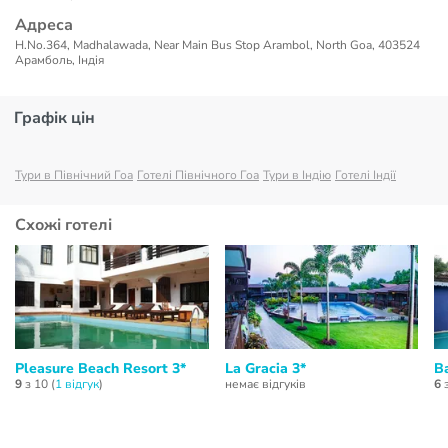
Адреса
H.No.364, Madhalawada, Near Main Bus Stop Arambol, North Goa, 403524
Арамболь, Індія
Графік цін
Тури в Північний Гоа
Готелі Північного Гоа
Тури в Індію
Готелі Індії
Схожі готелі
Pleasure Beach Resort 3*
La Gracia 3*
Ba
9
з 10 (
1 відгук
)
немає відгуків
6
з