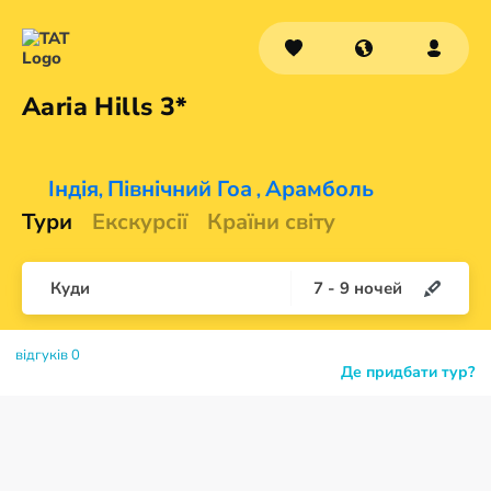
Aaria
Hills 3*
Індія
Північний Гоа
Арамболь
,
,
Тури
Екскурсії
Країни світу
Куди
7
-
9
ночей
відгуків 0
Де придбати тур?