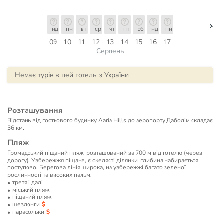
нд
пн
вт
ср
чт
пт
сб
нд
пн
09
10
11
12
13
14
15
16
17
Серпень
Немає турів в цей готель з України
Розташування
Відстань від гостьового будинку Aaria Hills до аеропорту Даболім складає
36 км.
Пляж
Громадський піщаний пляж, розташований за 700 м від готелю (через
дорогу). Узбережжя піщане, є скелясті ділянки, глибина набирається
поступово. Берегова лінія широка, на узбережжі багато зеленої
рослинності та високих пальм.
третя і далі
мiський пляж
піщаний пляж
шезлонги
парасольки