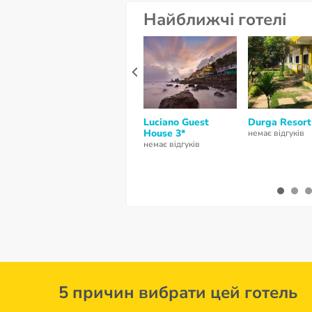
Найближчі готелі
Luciano Guest
Durga Resort
House 3*
немає відгуків
немає відгуків
5 причин вибрати цей готель