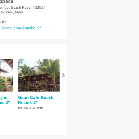
дреса
ambol Beach Road, 403524
амболь, Індія
айт
 Coconut Inn Arambol 2*
rjim
Goan Cafe Beach
Morjim Hermitage
Kartik Inn 2*
es 2*
Resort 2*
2*
немає відгуків
немає відгуків
9,5
з 10 (
2 відгукa
)