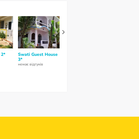
 2*
Swati Guest House
Krishna Guest
Lotus Sutra 
3*
House 2*
3*
немає відгуків
немає відгуків
немає відгуків