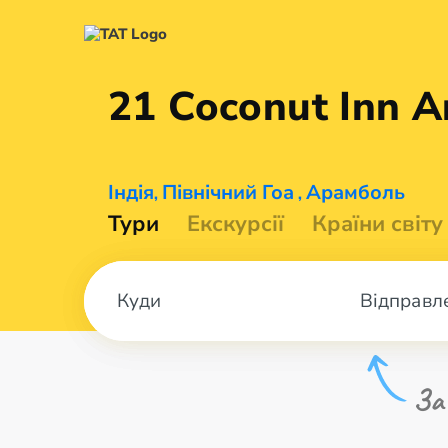
21 Coconut Inn
A
Індія
Північний Гоа
Арамболь
,
,
Тури
Екскурсії
Країни світу
Відправл
За