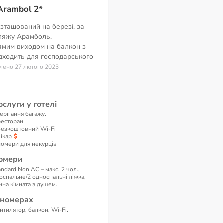
Arambol 2*
озташований на березі, за
пляжу Арамболь.
ямим виходом на балкон з
ідходить для господарського
влено 27 лютого 2023
ослуги у готелі
ерігання багажу.
ресторан
безкоштовний Wi-Fi
лікар
номери для некурців
омери
andard Non AC – макс. 2 чол.,
оспальне/2 односпальні ліжка,
нна кімната з душем.
 номерах
нтилятор, балкон, Wi-Fi.