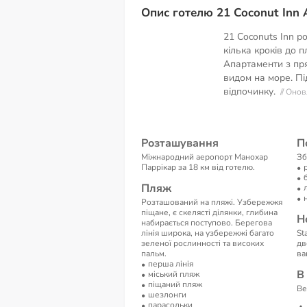
Опис готелю 21 Coconut Inn 
21 Coconuts Inn р
кілька кроків до 
Апартаменти з пр
видом на море. П
відпочинку.
// Оно
Розташування
П
Міжнародний аеропорт Манохар
Зб
Паррікар за 18 км від готелю.
Пляж
Розташований на пляжі. Узбережжя
піщане, є скелясті ділянки, глибина
Н
набирається поступово. Берегова
лінія широка, на узбережжі багато
St
зеленої рослинності та високих
дв
пальм.
ва
перша лінія
В
мiський пляж
піщаний пляж
Ве
шезлонги
парасольки