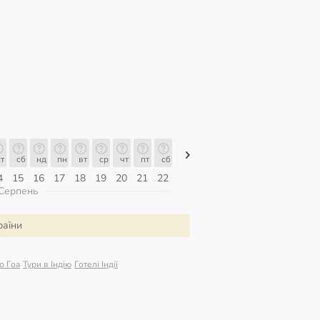
т
сб
нд
пн
вт
ср
чт
пт
сб
сб
нд
пн
вт
ср
чт
4
15
16
17
18
19
20
21
22
08
09
10
11
12
13
Серпень
раїни
о Гоа
Тури в Індію
Готелі Індії