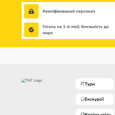
Кваліфікований персонал
Готель на 1-й лінії, близькість до
моря
Тури
Екскурсії
Країни світу