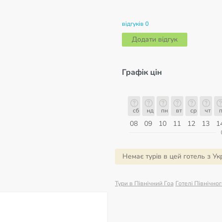
відгуків 0
Додати відгук
Графік цін
сб
нд
пн
вт
ср
чт
пт
сб
сб
нд
пн
вт
ср
чт
п
15
16
17
18
19
20
21
22
08
09
10
11
12
13
1
ерпень
Немає турів в цей готель з Ук
Тури в Північний Гоа
Готелі Північног