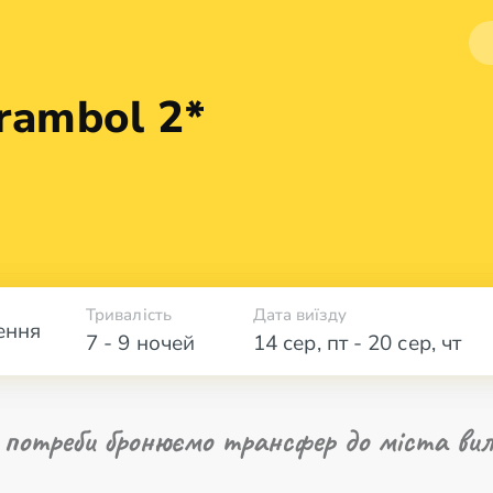
rambol 2*
Тривалість
Дата виїзду
ення
7 - 9 ночей
14 сер
,
пт
-
20 сер
,
чт
 потреби бронюємо трансфер до міста вил