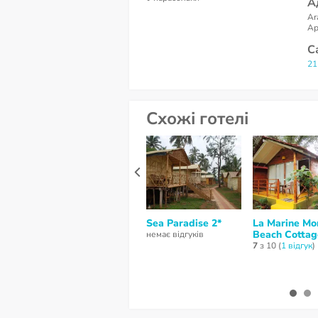
А
Ar
Ар
С
21
Схожі готелі
Sea Paradise 2*
La Marine Mo
Beach Cottag
немає відгуків
7
з 10 (
1 відгук
)