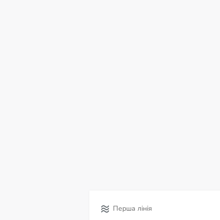
сб
нд
пн
вт
ср
чт
пт
08
09
10
11
12
13
14
С
Перша лінія