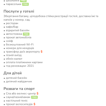
шезлонги
парасольки
Послуги у готелі
Зберігання багажу, цілодобова стійка реєстрації гостей, доставка їжі та
напоїв у номер, сад.
ресторан
кафе/бар
відкритий басейн
автостоянка
прокат автомобілів
сейф
безкоштовний Wi-Fi
номери для некурців
трансфер до/з аеропорту
пізній виїзд
обмін валют
оплата платіжними картами
год реновации: 2021
Для дітей
дитячий басейн
дитячий майданчик
Розваги та спорт
Спа або велнес-центр
сауна/лазня/хамам
настільний теніс
прокат велосипедів