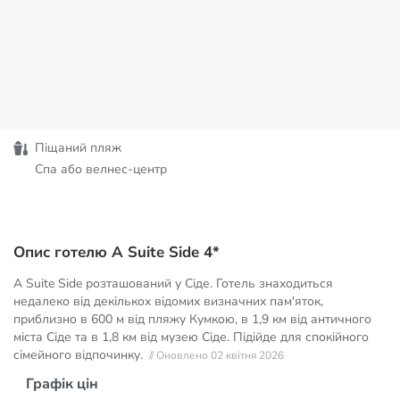
Піщаний пляж
Спа або велнес-центр
Опис готелю A Suite Side 4*
A Suite Side розташований у Сіде. Готель знаходиться
недалеко від декількох відомих визначних пам'яток,
приблизно в 600 м від пляжу Кумкою, в 1,9 км від античного
міста Сіде та в 1,8 км від музею Сіде. Підійде для спокійного
сімейного відпочинку.
// Оновлено 02 квітня 2026
Графік цін