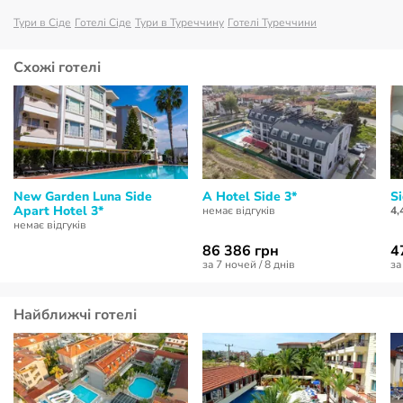
Тури в Сіде
Готелі Сіде
Тури в Туреччину
Готелі Туреччини
Схожі готелі
New Garden Luna Side
A Hotel Side 3*
Si
Apart Hotel 3*
немає відгуків
4,
немає відгуків
86 386 грн
4
за 7 ночей / 8 днів
за
Найближчі готелі