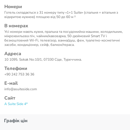
Номери
Готель складається з 31 номеру типу «1+1 Suite» (спальня + вітальня з
відкритою кухнею) площею від 50 до 60 м ²
В номерах
Усі номери мають кухня, пральна та посудомийна машини, холодильник,
мікрохвильова піч, чайник/кавоварка, 50-дюймовий Smart TV і
безкоштовний Wi-Fi, телевізор, ванна/душ, фен, туалетно-косметичні
засоби, кондиціонер, сейф, балкон/тераса.
Адреса
10 1095. Sokak No:10/1, 07330 Сіде, Туреччина.
Телефони
+90 242 753 36 36
Е-маil
info@asuiteside.com
Сайт
A Suite Side 4*
Графік цін