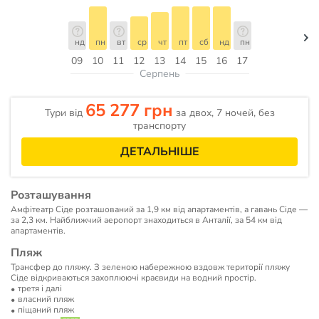
нд
пн
вт
ср
чт
пт
сб
нд
пн
09
10
11
12
13
14
15
16
17
Серпень
65 277 грн
Тури від
за двох, 7 ночей, без
транспорту
ДЕТАЛЬНІШЕ
Розташування
Амфітеатр Сіде розташований за 1,9 км від апартаментів, а гавань Сіде —
за 2,3 км. Найближчий аеропорт знаходиться в Анталії, за 54 км від
апартаментів.
Пляж
Трансфер до пляжу. З зеленою набережною вздовж території пляжу
Сіде відкриваються захоплюючі краєвиди на водний простір.
третя і далі
власний пляж
піщаний пляж