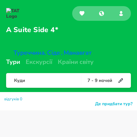
A Suite
Side 4*
Туреччина
Сіде
Манавгат
,
,
Тури
Екскурсії
Країни світу
Куди
7
-
9
ночей
відгуків 0
Де придбати тур?