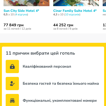
Sun City Side Hotel 4*
Cinar Family Suite Hotel 4*
S
6,5
з 10 (
4 відгукa
)
4,3
з 10 (
10 відгуків
)
не
77 849 грн
44 252 грн
1
за 11 ночей / 12 днів
за 8 ночей / 9 днів
за
11 причин вибрати цей готель
Кваліфікований персонал
Безпека гостей та безпека їхнього майна
Функціональні, укомплектовані номери