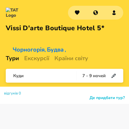
Vissi D'arte Boutique
Hotel 5*
Чорногорія
Будва
,
,
Тури
Екскурсії
Країни світу
Куди
7
-
9
ночей
відгуків 0
Де придбати тур?