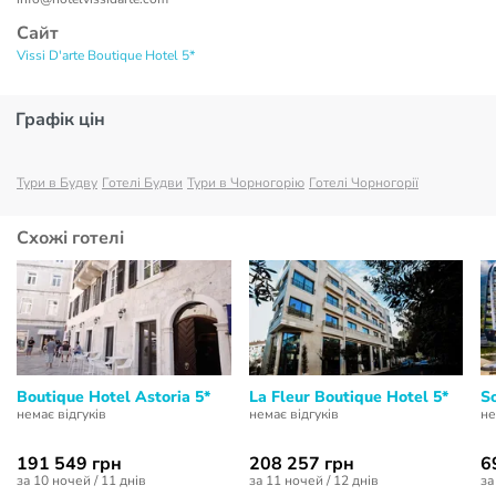
Сайт
Vissi D'arte Boutique Hotel 5*
Графік цін
Тури в Будву
Готелі Будви
Тури в Чорногорію
Готелі Чорногорії
Схожі готелі
Boutique Hotel Astoria 5*
La Fleur Boutique Hotel 5*
S
немає відгуків
немає відгуків
не
191 549 грн
208 257 грн
6
за 10 ночей / 11 днів
за 11 ночей / 12 днів
за