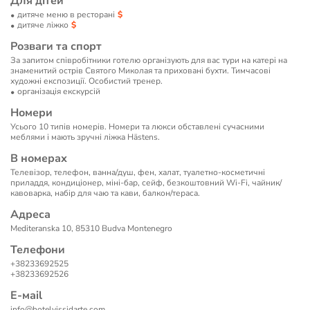
Для дітей
дитяче меню в ресторані
дитяче ліжко
Розваги та спорт
За запитом співробітники готелю організують для вас тури на катері на
знаменитий острів Святого Миколая та приховані бухти. Тимчасові
художні експозиції. Особистий тренер.
організація екскурсій
Номери
Усього 10 типів номерів. Номери та люкси обставлені сучасними
меблями і мають зручні ліжка Hästens.
В номерах
Телевізор, телефон, ванна/душ, фен, халат, туалетно-косметичні
приладдя, кондиціонер, міні-бар, сейф, безкоштовний Wi-Fi, чайник/
кавоварка, набір для чаю та кави, балкон/тераса.
Адреса
Mediteranska 10, 85310 Budva Montenegro
Телефони
+38233692525
+38233692526
Е-маil
info@hotelvissidarte.com