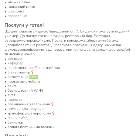
мiський пляж
гальковий пляж
шезлонги
парасольки
Послуги у готелі
Щодня подають сніданок "шведський стіл". Сніданок може бути поданий
у номер. До послуг гостей лаундж, ресторан та бар. Ресторан
середземноморської кухні. Послуги консьєржа, зберігання багажу,
цілодобова стійка реєстрації, послуги з прасування одягу, хімчистка,
факс/ксерокопіювання, сад, тераса, квитки на шоу та заходи, доставка їжі
та напоїв у номер.
ресторан
кафе/бар
конференц-зал/банкетний зал
бізнес-центр
автостоянка
прокат автомобілів
сейф
безкоштовний Wi-Fi
ліфт
пральня
розміщення з тваринами
номери для некурців
трансфер до/з аеропорту
пізній виїзд
банкомат
оплата платіжними картами