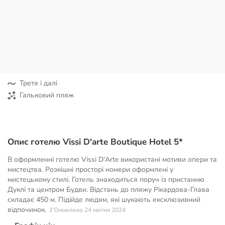
Третя і далі
Гальковий пляж
Опис готелю Vissi D'arte Boutique Hotel 5*
В оформленні готелю Vissi D'Arte використані мотиви опери та
мистецтва. Розкішні просторі номери оформлені у
мистецькому стилі. Готель знаходиться поруч із пристанню
Дуклі та центром Будви. Відстань до пляжу Рікардова-Глава
складає 450 м. Підійде людям, які шукають ексклюзивний
відпочинок.
// Оновлено 24 квітня 2024