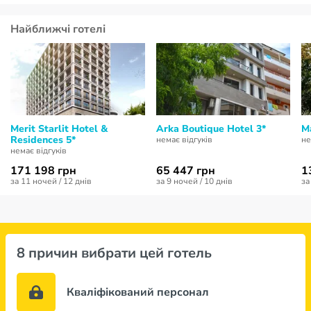
Найближчі готелі
Merit Starlit Hotel &
Arka Boutique Hotel 3*
Ma
Residences 5*
немає відгуків
не
немає відгуків
171 198 грн
65 447 грн
1
за 11 ночей / 12 днів
за 9 ночей / 10 днів
за
8 причин вибрати цей готель
Кваліфікований персонал