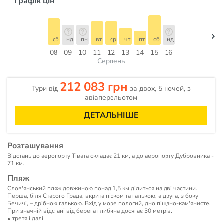
Графік цін
сб
нд
пн
вт
ср
чт
пт
сб
нд
08
09
10
11
12
13
14
15
16
Серпень
212 083 грн
Тури від
за двох, 5 ночей, з
авіаперельотом
ДЕТАЛЬНІШЕ
Розташування
Відстань до аеропорту Тівата складає 21 км, а до аеропорту Дубровника -
71 км.
Пляж
Слов'янський пляж довжиною понад 1,5 км ділиться на дві частини.
Перша, біля Старого Града, вкрита піском та галькою, а друга, з боку
Бечичі, – дрібною галькою. Вхід у море пологий, дно піщано-кам'янисте.
При значній відстані від берега глибина досягає 30 метрів.
третя і далі