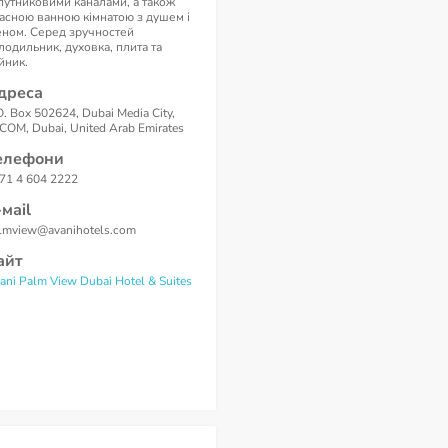
путниковими каналами, а також
асною ванною кімнатою з душем і
ном. Серед зручностей
лодильник, духовка, плита та
йник.
дреса
O. Box 502624, Dubai Media City,
COM, Dubai, United Arab Emirates
елефони
71 4 604 2222
-маil
lmview@avanihotels.com
айт
ani Palm View Dubai Hotel & Suites