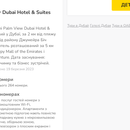
ДЕ
 Dubai Hotel & Suites
Тури в Дубай
Готелі Дубая
Тури в ОА
i Palm View Dubai Hotel &
ий у Дубаї, за 2 км від пляжу
 від району Джумейра Біч
отель розташований за 5 км
у Mall of the Emirates і
ture. Дата заснування:
чинку та бізнес зустрічей.
лено 19 березня 2023
омери
ього 264 номери.
 номерах
 послуг гостей номери з
зкоштовним Wi-Fi,
ндиціонером. Апартаменти з
ркетною підлогою мають повністю
ладнану кухню з мікрохвильовою
ччю, обідньою зоною,
левізором з плоским екраном і