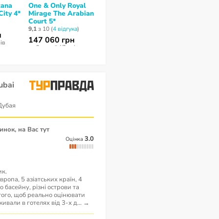
tana
One & Only Royal
One & Only Royal
Radisson Blu
ity 4*
Mirage The Arabian
Mirage The
Dubai Media 
Court 5*
Residence & Spa 5*
10
з 10 (
1 відгу
9,1
з 10 (
4 відгукa
)
немає відгуків
н
147 060 грн
155 280 грн
нів
за 6 ночей / 7 днів
за 6 ночей / 7 днів
ubai
Дубая
3.0
Оцінка
ик.
вропа, 5 азіатських країн, 4
 басейну, різні острови та
 того, щоб реально оцінювати
живали в готелях від 3-х д
...
→