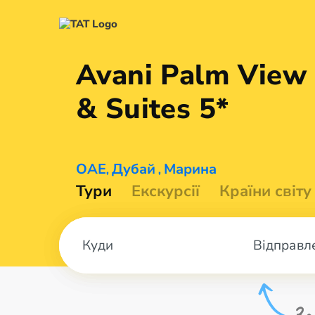
Avani Palm View 
&
Suites 5*
ОАЕ
Дубай
Марина
,
,
Тури
Екскурсії
Країни світу
Відправл
За