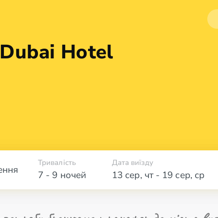
Dubai Hotel
Тривалість
Дата виїзду
ення
7 - 9 ночей
13 сер
,
чт
-
19 сер
,
ср
 потреби бронюємо трансфер до міста вил