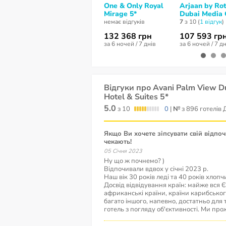
One & Only Royal
Arjaan by Ro
Mirage 5*
Dubai Media C
немає відгуків
7
з 10 (
1 відгук
)
132 368 грн
107 593 гр
за 6 ночей / 7 днів
за 6 ночей / 7 д
Відгуки про Avani Palm View D
Hotel & Suites 5*
5.0
з 10
0
|
№
з 896 готелів 
Якщо Ви хочете зіпсувати свій відпочинок, на Вас тут
чекають!
05 Січня 2023
Ну що ж почнемо? )
Відпочивали вдвох у січні 2023 р.
Наш вік 30 років леді та 40 років хлопч
Досвід відвідування країн: майже вся Є
африканські країни, країни карибського
багато іншого, напевно, достатньо для
готель з погляду об'єктивності. Ми про