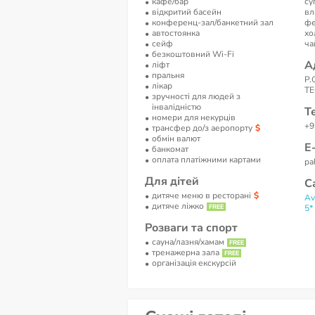
кафе/бар
су
відкритий басейн
вл
конференц-зал/банкетний зал
фе
автостоянка
хо
сейф
ча
безкоштовний Wi-Fi
А
ліфт
пральня
P.
лікар
TE
зручності для людей з
інвалідністю
Т
номери для некурців
+9
трансфер до/з аеропорту
обмін валют
Е
банкомат
оплата платіжними картами
pa
Для дітей
С
дитяче меню в ресторані
Av
дитяче ліжко
5*
Розваги та спорт
сауна/лазня/хамам
тренажерна зала
організація екскурсій