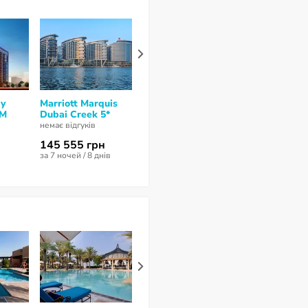
By
Marriott Marquis
InterContinental
Renaissance
 M
Dubai Creek 5*
Residences Dubai
Business Bay
Business Bay 5*
5*
немає відгуків
немає відгуків
немає відгуків
145 555 грн
136 526 грн
123 691 гр
за 7 ночей / 8 днів
за 7 ночей / 8 днів
за 7 ночей / 8 д