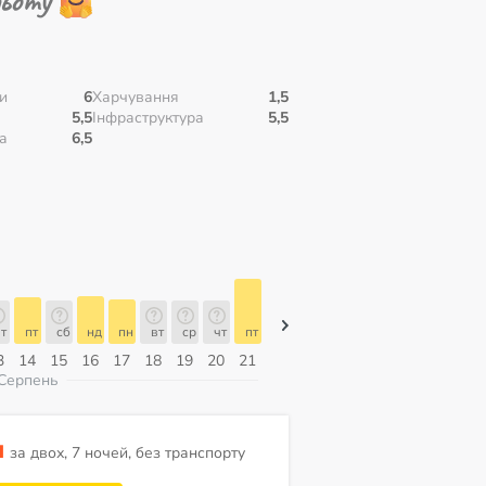
и
6
Харчування
1,5
5,5
Інфраструктура
5,5
а
6,5
т
пт
сб
нд
пн
вт
ср
чт
пт
пт
сб
нд
пн
вт
ср
3
14
15
16
17
18
19
20
21
07
08
09
10
11
12
Серпень
н
за двох, 7 ночей, без транспорту