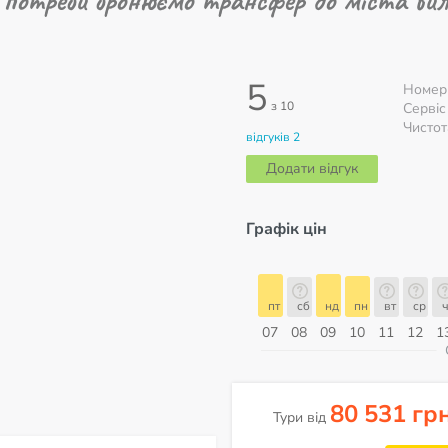
5
Номер
з 10
Сервіс
Чистот
відгуків 2
Додати відгук
Графік цін
пт
сб
нд
пн
вт
ср
чт
пт
пт
сб
нд
пн
вт
ср
ч
14
15
16
17
18
19
20
21
07
08
09
10
11
12
1
ерпень
80 531 гр
Тури від