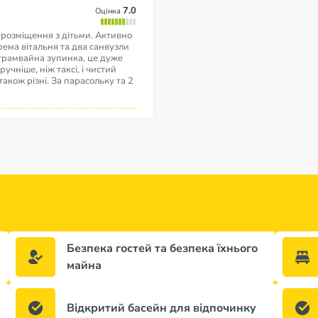
7.0
Оцінка
 розміщення з дітьми. Активно
ема вітальня та два санвузли
 трамвайна зупинка, це дуже
учніше, ніж таксі, і чистий
 також різні. За парасольку та 2
Безпека гостей та безпека їхнього
майна
Відкритий басейн для відпочинку