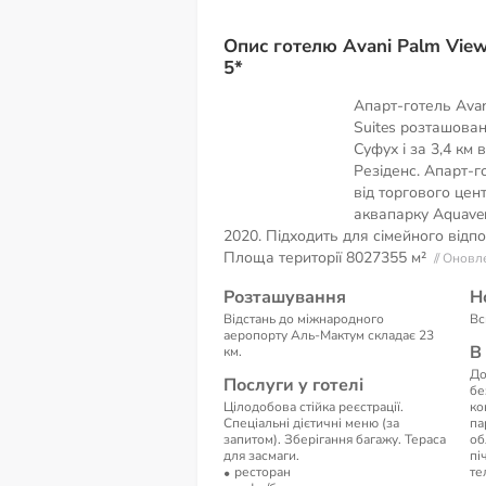
Опис готелю Avani Palm View
5*
Апарт-готель Avan
Suites розташован
Суфух і за 3,4 км
Резіденс. Апарт-г
від торгового центр
аквапарку Aquaven
2020. Підходить для сімейного відпо
Площа території
8027355 м²
// Онов
Розташування
Н
Відстань до міжнародного
Вс
аеропорту Аль-Мактум складає 23
В
км.
До
Послуги у готелі
бе
Цілодобова стійка реєстрації.
ко
Спеціальні дієтичні меню (за
па
запитом). Зберігання багажу. Тераса
об
для засмаги.
пі
ресторан
те