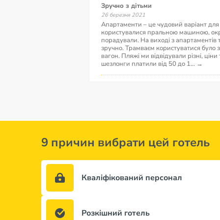
Зручно з дітьми
26 березня 2021
Апартаменти – це чудовий варіант для
користувалися пральною машиною, окр
порадували. На виході з апартаментів
зручно. Трамваєм користуватися було зр
вагон. Пляжі ми відвідували різні, ціни
шезлонги платили від 50 до 1
...
→
9 причин вибрати цей готель
Кваліфікований персонал
Розкішний готель