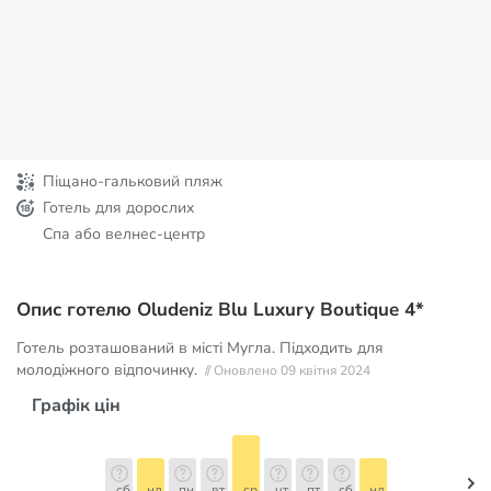
Піщано-гальковий пляж
Готель для дорослих
Спа або велнес-центр
Опис готелю Oludeniz Blu Luxury Boutique 4*
Готель розташований в місті Мугла. Підходить для
молодіжного відпочинку.
// Оновлено 09 квітня 2024
Графік цін
сб
нд
пн
вт
ср
чт
пт
сб
нд