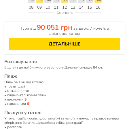
08
09
10
11
12
13
14
15
16
Серпень
90 051 грн
Тури від
за двох, 7 ночей, з
авіаперельотом
ДЕТАЛЬНІШЕ
Розташування
Відстань до найближчого аеропорту Даламан складає 84 км.
Пляж
Пляж за 1 км від готелю.
третя і далі
мiський пляж
піщано-гальковий пляж
шезлонги
парасольки
Послуги у готелі
У готелі здійснюється доставка їжі та напоїв у номер та працює камера
зберігання багажу. Цілодобова стійка реєстрації.
ресторан