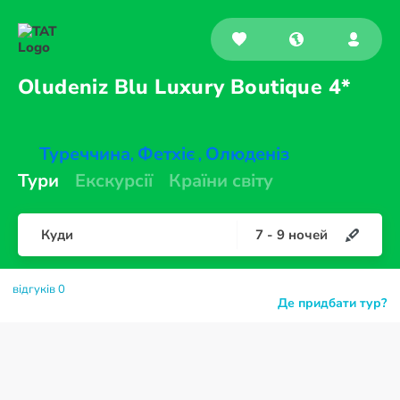
Oludeniz Blu Luxury
Boutique 4*
Туреччина
Фетхіє
Олюденіз
,
,
Тури
Екскурсії
Країни світу
Куди
7
-
9
ночей
відгуків 0
Де придбати тур?