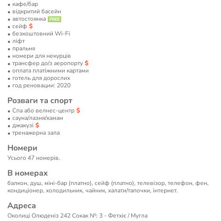
кафе/бар
відкритий басейн
автостоянка
сейф
безкоштовний Wi-Fi
ліфт
пральня
номери для некурців
трансфер до/з аеропорту
оплата платіжними картами
готель для дорослих
год реновации: 2020
Розваги та спорт
Спа або велнес-центр
сауна/лазня/хамам
джакузі
тренажерна зала
Номери
Усього 47 номерів.
В номерах
балкон, душ, міні-бар (платно), сейф (платно), телевізор, телефон, фен,
кондиціонер, холодильник, чайник, халати/тапочки, інтернет.
Адреса
Околиці Олюденіз 242 Сокак №: 3 - Фетхіє / Мугла