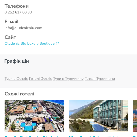
Телефони
0 252 617 00 30
Е-маil
info@oludenizblu.com
Сайт
Oludeniz Blu Luxury Boutique 4*
Графік цін
Тури в Фетхіє
Готелі Фетхіє
Тури в Туреччину
Готелі Туреччини
Схожі готелі