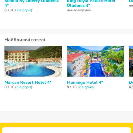
Sundia By Liberty Oludeniz
King Royal Palace Hotel
Da
4*
Ölüdeniz 4*
не
8
з 10 (
2 відгукa
)
немає відгуків
Найближчі готелі
Marcan Resort Hotel 4*
Flamingo Hotel 4*
Do
8
з 10 (
3 відгукa
)
8
з 10 (
2 відгукa
)
6,