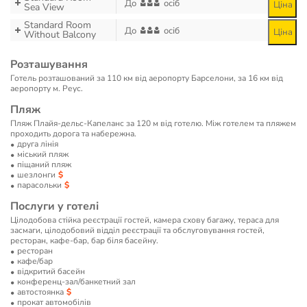
До
осіб
Ціна
Sea View
Standard Room
До
осіб
Ціна
Without Balcony
Розташування
Готель розташований за 110 км від аеропорту Барселони, за 16 км від
аеропорту м. Реус.
Пляж
Пляж Плайя-дельс-Капеланс за 120 м від готелю. Між готелем та пляжем
проходить дорога та набережна.
друга лінія
мiський пляж
піщаний пляж
шезлонги
парасольки
Послуги у готелі
Цілодобова стійка реєстрації гостей, камера схову багажу, тераса для
засмаги, цілодобовий відділ реєстрації та обслуговування гостей,
ресторан, кафе-бар, бар біля басейну.
ресторан
кафе/бар
відкритий басейн
конференц-зал/банкетний зал
автостоянка
прокат автомобілів