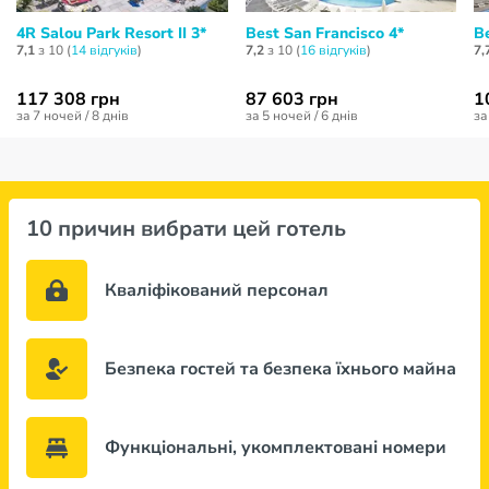
4R Salou Park Resort II 3*
Best San Francisco 4*
B
7,1
з 10 (
14 відгуків
)
7,2
з 10 (
16 відгуків
)
7,
117 308 грн
87 603 грн
1
за 7 ночей / 8 днів
за 5 ночей / 6 днів
за
10 причин вибрати цей готель
Кваліфікований персонал
Безпека гостей та безпека їхнього майна
Функціональні, укомплектовані номери