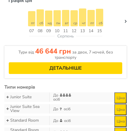
Графік цін
пт
сб
нд
пн
вт
ср
чт
пт
сб
07
08
09
10
11
12
13
14
15
Серпень
46 644 грн
Тури від
за двох, 7 ночей, без
транспорту
ДЕТАЛЬНІШЕ
Типи номерів
До
Junior Suite
Ціна
осіб
Junior Suite Sea
До
осіб
Ціна
View
Standard Room
До
осіб
Ціна
Standard Room