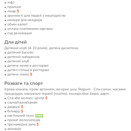
ліфт
пральня
лікар
зручності для людей з інвалідністю
номери для некурців
обмін валют
оплата платіжними картами
год реновации
Для дітей
Дитячий клуб (4-10 років), дитяча дискотека.
дитячий басейн
дитячий майданчик
дитячий клуб
дитяче меню в ресторані
дитячі стільці в ресторані
дитяче ліжко
Розваги та спорт
Ігрова кімната, ігрові автомати, вечірнє шоу, Regium - Спа-салон, масажні
процедури, мануальні терапії (платно), екскурсійне бюро, дартс.
Спа або велнес-центр
сауна/лазня/хамам
джакузі
більярд
настільний теніс
прокат велосипедів
тренажерна зала
анімація