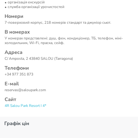
організація екскурсій
служба організації урочистостей
Номери
7-поверховий корпус, 218 номерів стандарт та джуніор сьют.
В номерах
У номерах представлені: душ, фен, кондиціонер, ТБ, телефон, міні-
холодильник, Wi-Fi, праска, сейф.
Адреса
C/ Amposta, 2 43840 SALOU (Tarragona)
Телефони
+34 977 351 873
Е-маil
reservas@saloupark.com
Сайт
4R Salou Park Resort I 4*
Графік цін