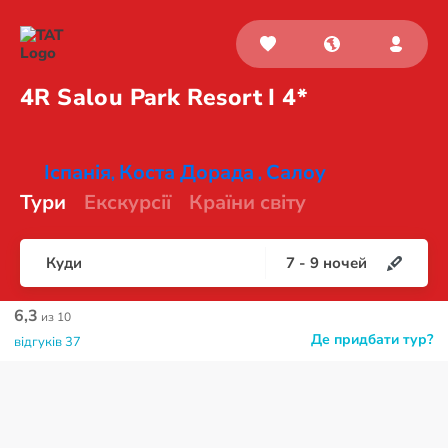
4R Salou Park Resort
I 4*
Іспанія
Коста Дорада
Салоу
,
,
Тури
Екскурсії
Країни світу
Куди
7
-
9
ночей
6,3
из 10
Де придбати тур?
відгуків 37