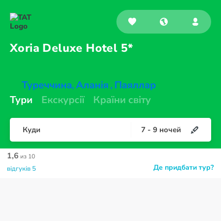
Xoria Deluxe
Hotel 5*
Туреччина
Аланія
Паяллар
,
,
Тури
Екскурсії
Країни світу
Куди
7
-
9
ночей
1,6
из 10
Де придбати тур?
відгуків 5