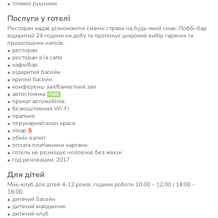
пляжні рушники
Послуги у готелі
Ресторан надає різноманітні смачні страви на будь-який смак. Лоббі-бар
відкритий 24 години на добу та пропонує широкий вибір гарячих та
прохолодних напоїв.
ресторан
ресторан a la carte
кафе/бар
відкритий басейн
критий басейн
конференц-зал/банкетний зал
автостоянка
прокат автомобілів
безкоштовний Wi-Fi
пральня
перукарня/салон краси
лікар
обмін валют
оплата платіжними картами
готель не розміщує чоловіків без жінок
год реновации: 2017
Для дітей
Міні-клуб для дітей 4-12 років, години роботи 10:00 – 12:00 / 14:00 –
16:00.
дитячий басейн
дитячий майданчик
дитячий клуб