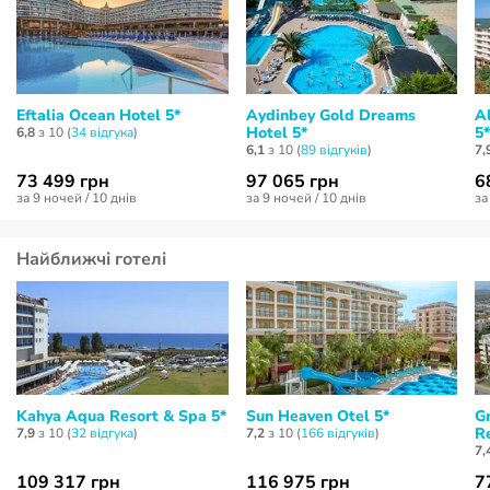
Eftalia Ocean Hotel 5*
Aydinbey Gold Dreams
A
Hotel 5*
5*
6,8
з 10 (
34 відгукa
)
6,1
з 10 (
89 відгуків
)
7,
73 499 грн
97 065 грн
6
за 9 ночей / 10 днів
за 9 ночей / 10 днів
за
Найближчі готелі
Kahya Aqua Resort & Spa 5*
Sun Heaven Otel 5*
Gr
R
7,9
з 10 (
32 відгукa
)
7,2
з 10 (
166 відгуків
)
7,
109 317 грн
116 975 грн
7