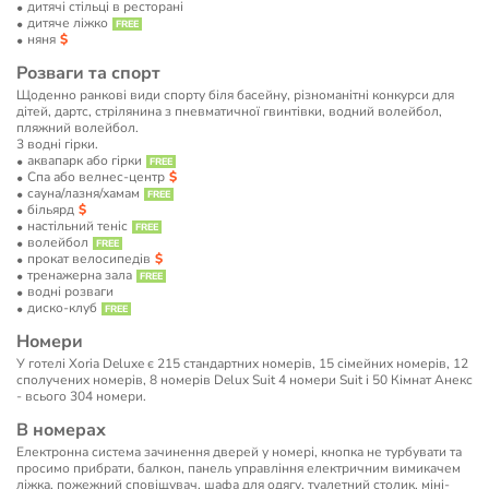
дитячі стільці в ресторані
дитяче ліжко
няня
Розваги та спорт
Щоденно ранкові види спорту біля басейну, різноманітні конкурси для
дітей, дартс, стрілянина з пневматичної гвинтівки, водний волейбол,
пляжний волейбол.
3 водні гірки.
аквапарк або гірки
Спа або велнес-центр
сауна/лазня/хамам
більярд
настільний теніс
волейбол
прокат велосипедів
тренажерна зала
водні розваги
диско-клуб
Номери
У готелі Xoria Deluxe є 215 стандартних номерів, 15 сімейних номерів, 12
сполучених номерів, 8 номерів Delux Suit 4 номери Suit і 50 Кімнат Анекс
- всього 304 номери.
В номерах
Електронна система зачинення дверей у номері, кнопка не турбувати та
просимо прибрати, балкон, панель управління електричним вимикачем
ліжка, пожежний сповіщувач, шафа для одягу, туалетний столик, міні-