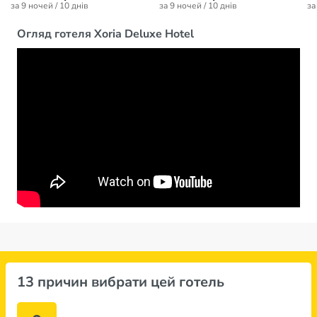
за 9 ночей / 10 днів
за 9 ночей / 10 днів
за
Огляд готеля Xoria Deluxe Hotel
13 причин вибрати цей готель