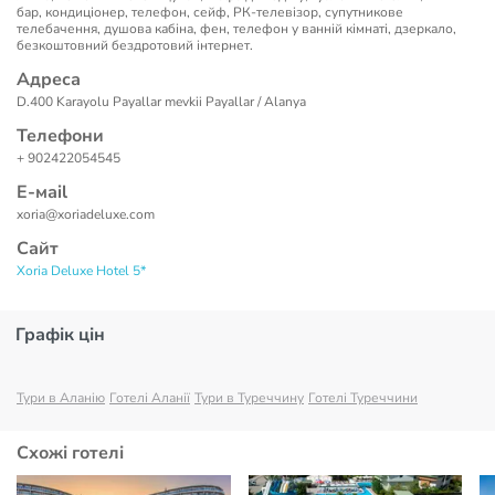
бар, кондиціонер, телефон, сейф, РК-телевізор, супутникове
телебачення, душова кабіна, фен, телефон у ванній кімнаті, дзеркало,
безкоштовний бездротовий інтернет.
Адреса
D.400 Karayolu Payallar mevkii Payallar / Alanya
Телефони
+ 902422054545
Е-маil
xoria@xoriadeluxe.com
Сайт
Xoria Deluxe Hotel 5*
Графік цін
Тури в Аланію
Готелі Аланії
Тури в Туреччину
Готелі Туреччини
Схожі готелі