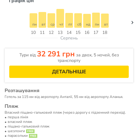
Графік цін
пн
вт
ср
чт
пт
сб
нд
пн
вт
10
11
12
13
14
15
16
17
18
Серпень
32 291 грн
Тури від
за двох, 5 ночей, без
транспорту
ДЕТАЛЬНІШЕ
Розташування
Готель за 115 км від аеропорту Анталії, 55 км від аеропорту Аланья.
Пляж
Власний піщано-гальковий пляж (через дорогу є підземний перехід).
перша лінія
власний пляж
піщано-гальковий пляж
шезлонги
парасольки