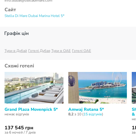
info.dubai@stelladimare.com
Сайт
Stella Di Mare Dubai Marina Hotel 5*
Графік цін
Тури в Дубай
Готелі Дубая
Тури в ОАЕ
Готелі ОАЕ
Схожі готелі
Grand Plaza Movenpick 5*
Amwaj Rotana 5*
S
&
немає відгуків
8,2
з 10 (
15 відгуків
)
не
137 545 грн
1
за 6 ночей / 7 днів
за