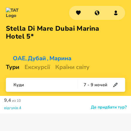
Stella Di Mare Dubai Marina
Hotel 5*
ОАЕ
Дубай
Марина
,
,
Тури
Екскурсії
Країни світу
Куди
7
-
9
ночей
9,4
из 10
Де придбати тур?
відгуків 4