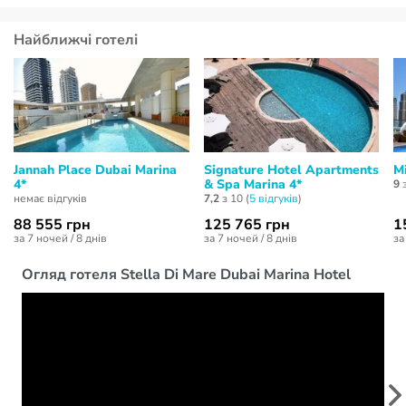
Найближчі готелі
Jannah Place Dubai Marina
Signature Hotel Apartments
M
4*
& Spa Marina 4*
9
з
немає відгуків
7,2
з 10 (
5 відгуків
)
88 555 грн
125 765 грн
1
за 7 ночей / 8 днів
за 7 ночей / 8 днів
за
Огляд готеля Stella Di Mare Dubai Marina Hotel