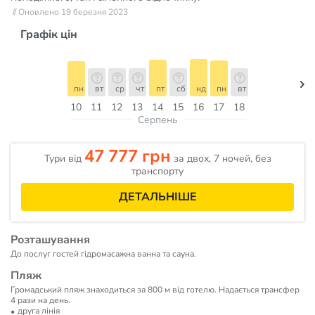
// Оновлено 19 березня 2023
Графік цін
пн
вт
ср
чт
пт
сб
нд
пн
вт
10
11
12
13
14
15
16
17
18
Серпень
47 777 грн
Тури від
за двох, 7 ночей, без
транспорту
ДЕТАЛЬНІШЕ
Розташування
До послуг гостей гідромасажна ванна та сауна.
Пляж
Громадський пляж знаходиться за 800 м від готелю. Надається трансфер
4 рази на день.
друга лінія