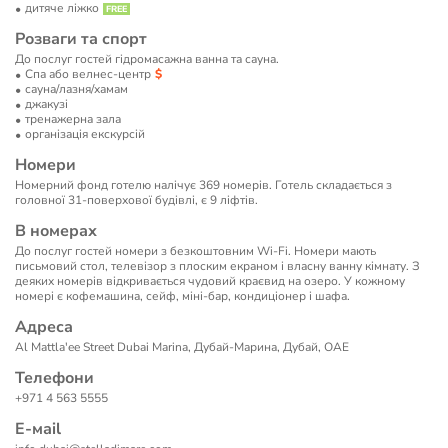
дитяче ліжко
Розваги та спорт
До послуг гостей гідромасажна ванна та сауна.
Спа або велнес-центр
сауна/лазня/хамам
джакузі
тренажерна зала
організація екскурсій
Номери
Номерний фонд готелю налічує 369 номерів. Готель складається з
головної 31-поверхової будівлі, є 9 ліфтів.
В номерах
До послуг гостей номери з безкоштовним Wi-Fi. Номери мають
письмовий стол, телевізор з плоским екраном і власну ванну кімнату. З
деяких номерів відкривається чудовий краєвид на озеро. У кожному
номері є кофемашина, сейф, міні-бар, кондиціонер і шафа.
Адреса
Al Mattla'ee Street Dubai Marina, Дубай-Марина, Дубай, ОАЕ
Телефони
+971 4 563 5555
Е-маil