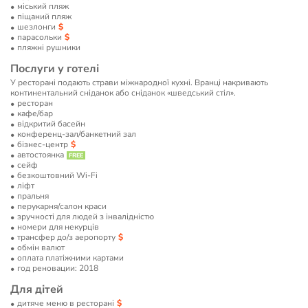
мiський пляж
піщаний пляж
шезлонги
парасольки
пляжні рушники
Послуги у готелі
У ресторані подають страви міжнародної кухні. Вранці накривають
континентальний сніданок або сніданок «шведський стіл».
ресторан
кафе/бар
відкритий басейн
конференц-зал/банкетний зал
бізнес-центр
автостоянка
сейф
безкоштовний Wi-Fi
ліфт
пральня
перукарня/салон краси
зручності для людей з інвалідністю
номери для некурців
трансфер до/з аеропорту
обмін валют
оплата платіжними картами
год реновации: 2018
Для дітей
дитяче меню в ресторані