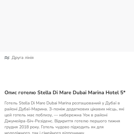
Друга лінія
Опис готелю Stella Di Mare Dubai Marina Hotel 5*
Готель Stella Di Mare Dubai Marina розташований у Дубаї в
районі Дубаї-Марина. З-поміж додаткових цікавих місць, які
цей готель має поблизу, — набережна Уок в районі
Джумейра-Біч-Резіденс. Відкриття готелю першого тижня
грудня 2018 року. Готель чудово підходить як для
молодіжного, так і сімейного відпочинку.