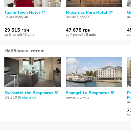
Taxim Town Hotel 4*
Mukarnas Pera Hotel 4*
O
немає відгуків
немає відгуків
не
29 515 грн
47 678 грн
4
за 5 ночей / 6 днів
за 7 ночей / 8 днів
за
Найближчі готелі
Swissotel the Bosphorus 5*
Shangri-La Bosphorus 5*
P
Pa
5,8
з 10 (
6 відгуків
)
немає відгуків
не
7
за