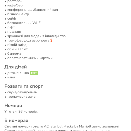
ресторан
кафе/бар
конференц-зал/банкетний зал
бізнес-центр
сейф
безкоштовний Wi-Fi
ліфт
пральня
зручності для людей з інвалідністю
трансфер до/з аеропорту
пізній виїзд
обмін валют
банкомат
оплата платіжними картами
Для дітей
дитяче ліжко
няня
Розваги та спорт
сауна/лазня/хамам
тренажерна зала
Номери
У готелі 98 номерів.
В номерах
Стильні номери готелю AC Istanbul Macka by Marriott звукоізольовані.
Серед зручностей - телевізор з плоским екраном, кондиціонер,