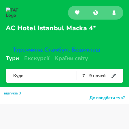
AC Hotel Istanbul
Macka 4*
Туреччина
Стамбул
Бешикташ
,
,
Тури
Екскурсії
Країни світу
Куди
7
-
9
ночей
відгуків 0
Де придбати тур?