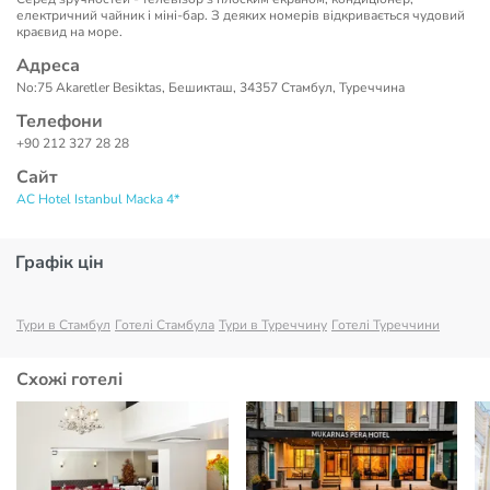
електричний чайник і міні-бар. З деяких номерів відкривається чудовий
краєвид на море.
Адреса
No:75 Akaretler Besiktas, Бешикташ, 34357 Стамбул, Туреччина
Телефони
+90 212 327 28 28
Сайт
AC Hotel Istanbul Macka 4*
Графік цін
Тури в Стамбул
Готелі Стамбула
Тури в Туреччину
Готелі Туреччини
Схожі готелі