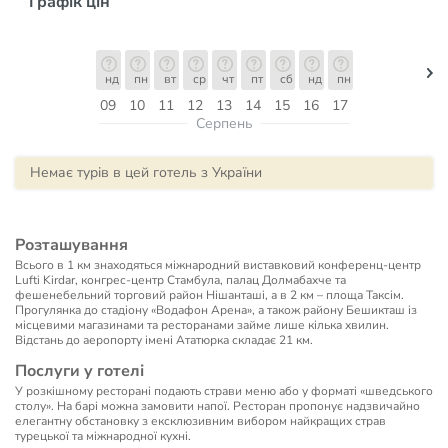
Графік цін
нд
пн
вт
ср
чт
пт
сб
нд
пн
09
10
11
12
13
14
15
16
17
Серпень
Немає турів в цей готель з України
Розташування
Всього в 1 км знаходяться міжнародний виставковий конференц-центр
Lufti Kirdar, конгрес-центр Стамбула, палац Долмабахче та
фешенебельний торговий район Нішанташі, а в 2 км – площа Таксім.
Прогулянка до стадіону «Водафон Арена», а також району Бешикташ із
місцевими магазинами та ресторанами займе лише кілька хвилин.
Відстань до аеропорту імені Ататюрка складає 21 км.
Послуги у готелі
У розкішному ресторані подають страви меню або у форматі «шведського
столу». На барі можна замовити напої. Ресторан пропонує надзвичайно
елегантну обстановку з ексклюзивним вибором найкращих страв
турецької та міжнародної кухні.