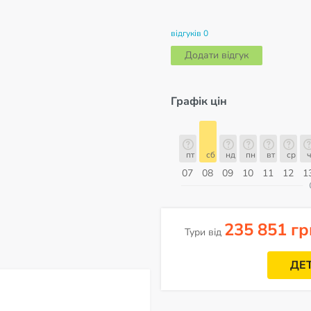
відгуків 0
Додати відгук
Графік цін
пт
сб
нд
пн
вт
ср
чт
пт
пт
сб
нд
пн
вт
ср
ч
14
15
16
17
18
19
20
21
07
08
09
10
11
12
1
ерпень
235 851 гр
Тури від
ДЕ