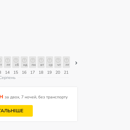
т
пт
сб
нд
пн
вт
ср
чт
пт
пт
сб
нд
пн
вт
ср
3
14
15
16
17
18
19
20
21
07
08
09
10
11
12
Серпень
н
за двох, 7 ночей, без транспорту
ТАЛЬНІШЕ