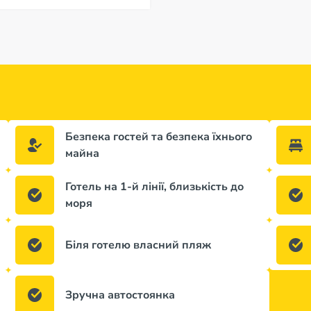
Безпека гостей та безпека їхнього
майна
Готель на 1-й лінії, близькість до
моря
Біля готелю власний пляж
Зручна автостоянка