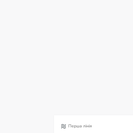
пт
сб
нд
пн
вт
ср
чт
07
08
09
10
11
12
13
С
Перша лінія