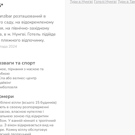
Тури в Нунгві
Готелі Нунгві
Тури в Та
5*
Zanzibar розташований в
го саду, на відокремленому
ря, на північно-західному
 в м. Нунгві. Готель підійде
 пляжного відпочинку.
опада 2024
озваги та спорт
ное, пірнання з маскою та
убкою
Спа або велнес-центр
дайвінг
риболовля
омери
білені вілли (всього 15 будинків)
ють в своєму розпорядженні
расою, власною купеллю і
тальнею зоною під відкритим
бом. У ванній кімнаті є тропічний
ш. З вікон відкривається вид на
ре. Кожну віллу обслуговує
асний дворецький.