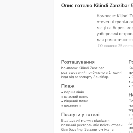
Опис готелю Kilindi Zanzibar 
Комплекс Kilindi 
оточенні тропічно
місці на березі мо
узбережжі острова,
для романтичного
// Оновлено 25 лист
Розташування
Р
Комплекс Kilindi Zanzibar
Ка
розташований приблизно в 1 годині
тр
їзди від аеропорту Занзібар.
Пляж
перша лінія
Н
власний пляж
піщаний пляж
По
шезлонги
ма
те
Послуги у готелі
ві
не
Відвідувачі можуть відвідати
ду
пляжний ресторан або поїсти страви
мо
біля басейну. За запитом їжа та
вл