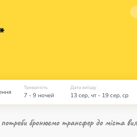
*
Тривалість
Дата виїзду
ення
7 - 9 ночей
13 сер
,
чт
-
19 сер
,
ср
 потреби бронюємо трансфер до міста вил