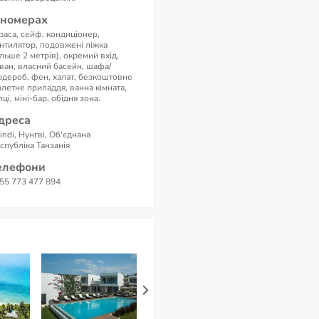
 номерах
раса, сейф, кондиціонер,
нтилятор, подовжені ліжка
ільше 2 метрів), окремий вхід,
ван, власний басейн, шафа/
рдероб, фен, халат, безкоштовне
алетне приладдя, ванна кімната,
пці, міні-бар, обідня зона.
дреса
lindi, Нунгві, Об'єднана
спубліка Танзанія
елефони
55 773 477 894