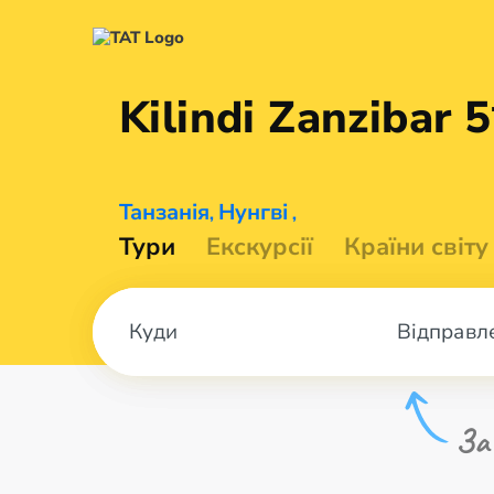
Kilindi
Zanzibar 5
Танзанія
Нунгві
,
,
Тури
Екскурсії
Країни світу
Відправл
За