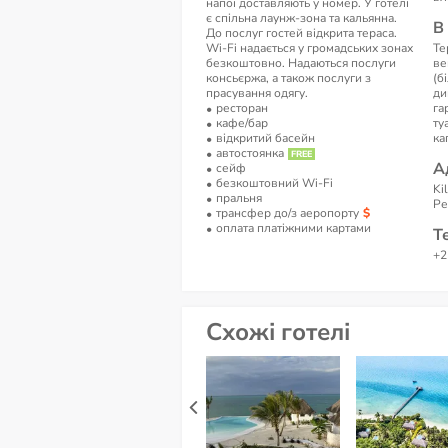
напої доставляють у номер. У готелі
є спільна лаунж-зона та кальянна.
В
До послуг гостей відкрита тераса.
Wi-Fi надається у громадських зонах
Те
безкоштовно. Надаються послуги
ве
консьєржа, а також послуги з
(б
прасування одягу.
ди
ресторан
га
кафе/бар
ту
відкритий басейн
ка
автостоянка
А
сейф
безкоштовний Wi-Fi
Ki
пральня
Ре
трансфер до/з аеропорту
оплата платіжними картами
Т
+2
Схожі готелі