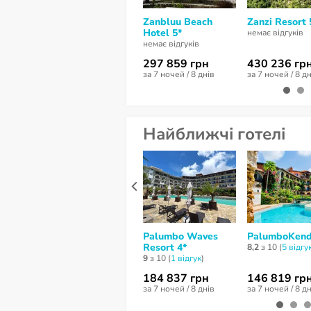
Zanbluu Beach
Zanzi Resort 
Hotel 5*
немає відгуків
немає відгуків
297 859 грн
430 236 гр
за 7 ночей / 8 днів
за 7 ночей / 8 д
Найближчі готелі
Palumbo Waves
PalumboKend
Resort 4*
8,2
з 10 (
5 відгу
9
з 10 (
1 відгук
)
184 837 грн
146 819 гр
за 7 ночей / 8 днів
за 7 ночей / 8 д