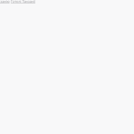
нзанію
Готелі Танзанії