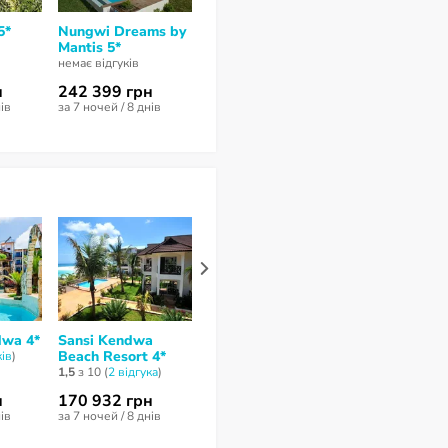
5*
Nungwi Dreams by
Zawadi Hotel
Xanadu Villa
Mantis 5*
Zanzibar 5*
Retreat 5*
немає відгуків
немає відгуків
немає відгуків
н
242 399 грн
1 395 932 грн
461 381 гр
нів
за 7 ночей / 8 днів
за 11 ночей / 12 днів
за 7 ночей / 8 д
wa 4*
Sansi Kendwa
Sun Sea Bar 4*
Tropicana K
Beach Resort 4*
Beach 3*
ків
)
3
з 10 (
9 відгуків
)
1,5
з 10 (
2 відгукa
)
7,8
з 10 (
16 відг
н
170 932 грн
201 453 грн
161 303 гр
нів
за 7 ночей / 8 днів
за 7 ночей / 8 днів
за 6 ночей / 7 д