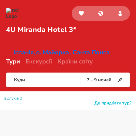
4U Miranda
Hotel 3*
Іспанія
о. Майорка
Санта Понса
,
,
Тури
Екскурсії
Країни світу
Куди
7
-
9
ночей
відгуків 0
Де придбати тур?