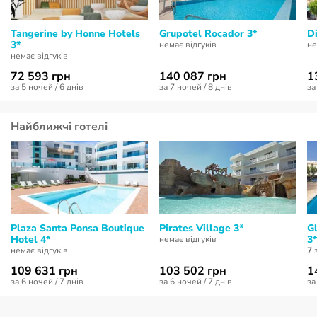
Tangerine by Honne Hotels
Grupotel Rocador 3*
D
3*
немає відгуків
не
немає відгуків
72 593 грн
140 087 грн
1
за 5 ночей / 6 днів
за 7 ночей / 8 днів
за
Найближчі готелі
Plaza Santa Ponsa Boutique
Pirates Village 3*
G
Hotel 4*
3*
немає відгуків
немає відгуків
7
з
109 631 грн
103 502 грн
1
за 6 ночей / 7 днів
за 6 ночей / 7 днів
за