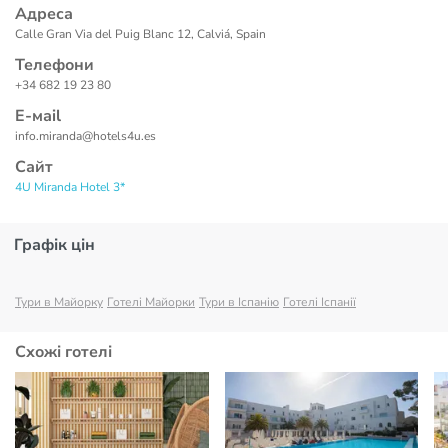
Адреса
Calle Gran Via del Puig Blanc 12, Calviá, Spain
Телефони
+34 682 19 23 80
Е-маil
info.miranda@hotels4u.es
Сайт
4U Miranda Hotel 3*
Графік цін
Тури в Майорку
Готелі Майорки
Тури в Іспанію
Готелі Іспанії
Схожі готелі