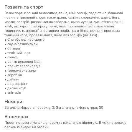
Розваги та спорт
Велоспорт, гірський велосипед, теніс, міні-гольф, падл-теніс, бананові
човни, вітрильний спорт, катамарани, каякінг, сноркелінг, дартс, йога,
масаж, солярій, розважальна програма, жива музика, дискотека, нічний
клуб, екскурсії, піші прогулянки, піші прогулянки пабів, щасливий
годинник, трансляції спортивних подій, гра в бінго, вечірня програма,
тенісний корт, ігрова кімната, поле для гольфу (до 3 км).
Спа або велнес-центр
сауна/лазня/хамам
більярд
тенісний корт
гольф
центр верхової їзди
прокат велосипедів
тренажерна зала
аеробіка
дайвінг
віндсерфінг
диско-клуб
анімація
Номери
Загальна кількість поверхів: 2; Загальна кількість кімнат: 30
В номерах
Прості номери з кондиціонером та кахельною підлогою. В усіх номерах є
балкон із видом на басейн.