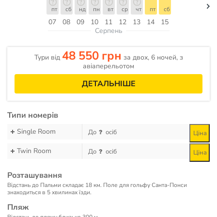
пт
сб
нд
пн
вт
ср
чт
пт
сб
07
08
09
10
11
12
13
14
15
Серпень
48 550 грн
Тури від
за двох, 6 ночей, з
авіаперельотом
ДЕТАЛЬНІШЕ
Типи номерів
Single Room
До
осіб
Ціна
Twin Room
До
осіб
Ціна
Розташування
Відстань до Пальми складає 18 км. Поле для гольфу Санта-Понси
знаходиться в 5 хвилинах їзди.
Пляж