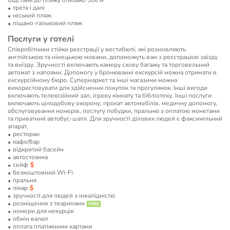
Відстань до пляжу близько 300 м
третя і далі
мiський пляж
піщано-гальковий пляж
Послуги у готелі
Співробітники стійки реєстрації у вестибюлі, які розмовляють
англійською та німецькою мовами, допоможуть вам з реєстрацією заїзду
та виїзду. Зручності включають камеру схову багажу та торговельний
автомат з напоями. Допомогу у бронюванні екскурсій можна отримати в
екскурсійному бюро. Супермаркет та інші магазини можна
використовувати для здійснення покупок та прогулянок. Інші вигоди
включають телевізійний зал, ігрову кімнату та бібліотеку. Інші послуги
включають цілодобову охорону, прокат автомобілів, медичну допомогу,
обслуговування номерів, послугу побудки, пральню з оплатою монетами
та приватний автобус-шатл. Для зручності ділових людей є факсимільний
апарат.
ресторан
кафе/бар
відкритий басейн
автостоянка
сейф
безкоштовний Wi-Fi
пральня
лікар
зручності для людей з інвалідністю
розміщення з тваринами
номери для некурців
обмін валют
оплата платіжними картами