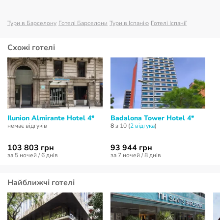
Тури в Барселону
Готелі Барселони
Тури в Іспанію
Готелі Іспанії
Схожі готелі
Ilunion Almirante Hotel 4*
Badalona Tower Hotel 4*
немає відгуків
8
з 10 (
2 відгукa
)
103 803 грн
93 944 грн
за 5 ночей / 6 днів
за 7 ночей / 8 днів
Найближчі готелі