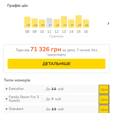
Графік цін
сб
нд
пн
вт
ср
чт
пт
сб
нд
08
09
10
11
12
13
14
15
16
Серпень
71 326 грн
Тури від
за двох, 7 ночей, без
транспорту
ДЕТАЛЬНІШЕ
Типи номерів
Executive
До
осіб
Ціна
Family Room For 3
До
осіб
Ціна
Guests
Standard
До
осіб
Ціна