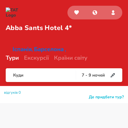
Abba Sants
Hotel 4*
Іспанія
Барселона
,
,
Тури
Екскурсії
Країни світу
Куди
7
-
9
ночей
відгуків 0
Де придбати тур?