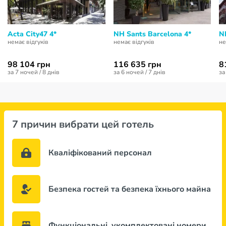
Acta City47 4*
NH Sants Barcelona 4*
N
немає відгуків
немає відгуків
не
98 104 грн
116 635 грн
8
за 7 ночей / 8 днів
за 6 ночей / 7 днів
за
7 причин вибрати цей готель
Кваліфікований персонал
Безпека гостей та безпека їхнього майна
Функціональні, укомплектовані номери