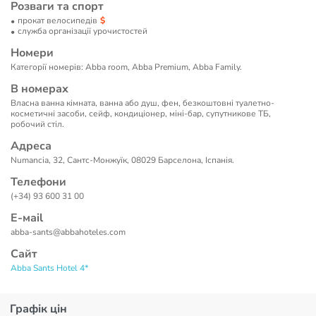
Розваги та спорт
прокат велосипедів
служба організації урочистостей
Номери
Категорії номерів: Abba room, Abba Premium, Abba Family.
В номерах
Власна ванна кімната, ванна або душ, фен, безкоштовні туалетно-
косметичні засоби, сейф, кондиціонер, міні-бар, супутникове ТБ,
робочий стіл.
Адреса
Numancia, 32, Сантс-Монжуїк, 08029 Барселона, Іспанія.
Телефони
(+34) 93 600 31 00
Е-маil
abba-sants@abbahoteles.com
Сайт
Abba Sants Hotel 4*
Графік цін