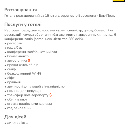
Розташування
Готель розташований за 15 км від аеропорту Барселона - Ель-Прат.
Послуги у готелі
Ресторан (середземноморська кухня), снек-бар, цілодобова стійка
реєстрації, камера зберігання багажу, крите паркування, хімчистка, 6
конференц-залів (загальною місткістю 280 осіб).
ресторан
кафе/бар
конференц-зал/банкетний зал
бізнес-центр
автостоянка
прокат автомобілів
сейф
безкоштовний Wi-Fi
ліфт
пральня
зручності для людей з інвалідністю
номери для некурців
трансфер до/з аеропорту
обмін валют
оплата платіжними картами
год реновации
Для дітей
дитяче ліжко