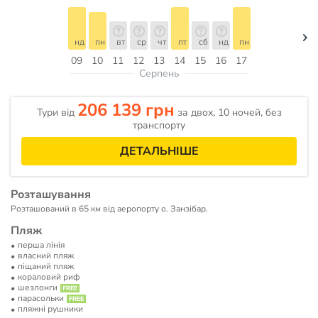
нд
пн
вт
ср
чт
пт
сб
нд
пн
09
10
11
12
13
14
15
16
17
Серпень
206 139 грн
Тури від
за двох, 10 ночей, без
транспорту
ДЕТАЛЬНІШЕ
Розташування
Розташований в 65 км від аеропорту о. Занзібар.
Пляж
перша лінія
власний пляж
піщаний пляж
кораловий риф
шезлонги
парасольки
пляжні рушники