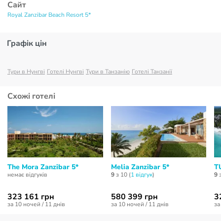
Сайт
Royal Zanzibar Beach Resort 5*
Графік цін
Тури в Нунгві
Готелі Нунгві
Тури в Танзанію
Готелі Танзанії
Схожі готелі
The Mora Zanzibar 5*
Melia Zanzibar 5*
TU
немає відгуків
9
з 10 (
1 відгук
)
9
з
323 161 грн
580 399 грн
3
за 10 ночей / 11 днів
за 10 ночей / 11 днів
за