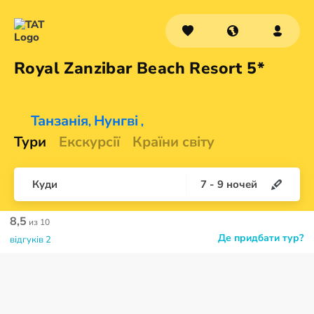
Royal Zanzibar Beach
Resort 5*
Танзанія
Нунгві
,
,
Тури
Екскурсії
Країни світу
Куди
7
-
9
ночей
8,5
из 10
Де придбати тур?
відгуків 2