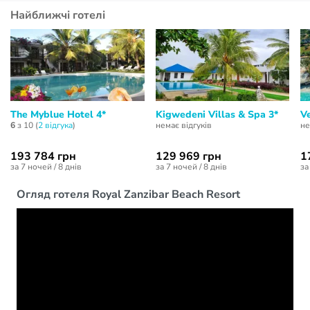
Найближчі готелі
The Myblue Hotel 4*
Kigwedeni Villas & Spa 3*
V
6
з 10 (
2 відгукa
)
немає відгуків
не
193 784 грн
129 969 грн
1
за 7 ночей / 8 днів
за 7 ночей / 8 днів
за
Огляд готеля Royal Zanzibar Beach Resort