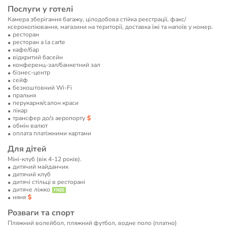
Послуги у готелі
Камера зберігання багажу, цілодобова стійка реєстрації, факс/
ксерокопіювання, магазини на території, доставка їжі та напоїв у номер.
ресторан
ресторан a la carte
кафе/бар
відкритий басейн
конференц-зал/банкетний зал
бізнес-центр
сейф
безкоштовний Wi-Fi
пральня
перукарня/салон краси
лікар
трансфер до/з аеропорту
обмін валют
оплата платіжними картами
Для дітей
Міні-клуб (вік 4-12 років).
дитячий майданчик
дитячий клуб
дитячі стільці в ресторані
дитяче ліжко
няня
Розваги та спорт
Пляжний волейбол, пляжний футбол, водне поло (платно)