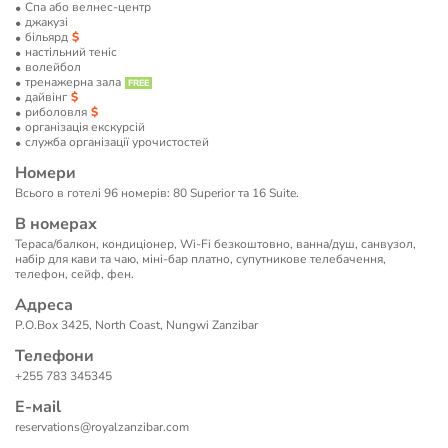
Спа або велнес-центр
джакузі
більярд
настільний теніс
волейбол
тренажерна зала
дайвінг
риболовля
організація екскурсій
служба організації урочистостей
Номери
Всього в готелі 96 номерів: 80 Superior та 16 Suite.
В номерах
Тераса/балкон, кондиціонер, Wi-Fi безкоштовно, ванна/душ, санвузол,
набір для кави та чаю, міні-бар платно, супутникове телебачення,
телефон, сейф, фен.
Адреса
P.O.Box 3425, North Coast, Nungwi Zanzibar
Телефони
+255 783 345345
Е-маil
reservations@royalzanzibar.com