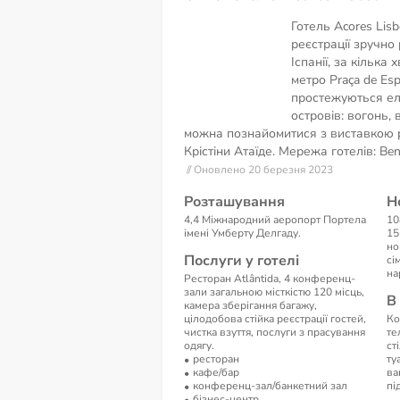
Готель Acores Lis
реєстрації зручно
Іспанії, за кілька 
метро Praça de Es
простежуються ел
островів: вогонь, 
можна познайомитися з виставкою 
Крістіни Атаїде. Мережа готелів: Ben
// Оновлено 20 березня 2023
Розташування
Н
4,4 Міжнародний аеропорт Портела
10
імені Умберту Делгаду.
15
но
Послуги у готелі
сі
на
Ресторан Atlântida, 4 конференц-
зали загальною місткістю 120 місць,
В
камера зберігання багажу,
цілодобова стійка реєстрації гостей,
Ко
чистка взуття, послуги з прасування
те
одягу.
ст
ресторан
ту
кафе/бар
ва
конференц-зал/банкетний зал
пі
бізнес-центр