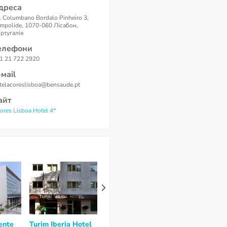
дреса
. Columbano Bordalo Pinheiro 3,
mpolide, 1070-060 Лісабон,
ртугалія
елефони
1 21 722 2920
-маil
telacoreslisboa@bensaude.pt
айт
ores Lisboa Hotel 4*
ente
Turim Iberia Hotel
Turim Saldanha
Olissippo Ca