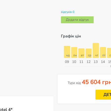
відгуків 0
Додати відгук
Графік цін
б
нд
пн
вт
ср
чт
пт
сб
нд
нд
пн
вт
ср
чт
пт
с
16
17
18
19
20
21
22
23
09
10
11
12
13
14
1
ерпень
45 604 гр
Тури від
ДЕ
tel 4*