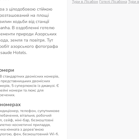
Тури в Лісабон
Готелі Лісабона
Тури 
boa з цілодобовою стійкою
 розташований на площі
хвилин ходьби від станції
panha. В оздобленні готелю
ементи природи Азорських
вода, земля та повітря. Тут
робіт азорського фотографа
saude Hotels.
омери
8 стандартних двомісних номерів,
 представницьких двомісних
мерів, 5 суперлюксів із джакузі. Є
мейні номери та люкс для
речених.
 номерах
ндиціонер, телефон, супутникове
лебачення, вітальня, робочий
іл, сейф, міні-бар, безкоштовні
алетно-косметичні приладдя,
нна кімната з дерев'яною
длогою, фен, безкоштовний Wi-fi.