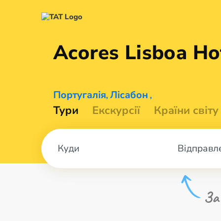
Acores Lisboa
Ho
Португалія
Лісабон
,
,
Тури
Екскурсії
Країни світу
Відправл
За