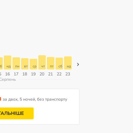
б
нд
пн
вт
ср
чт
пт
сб
нд
нд
пн
вт
ср
чт
пт
5
16
17
18
19
20
21
22
23
09
10
11
12
13
14
Серпень
н
за двох, 5 ночей, без транспорту
ТАЛЬНІШЕ