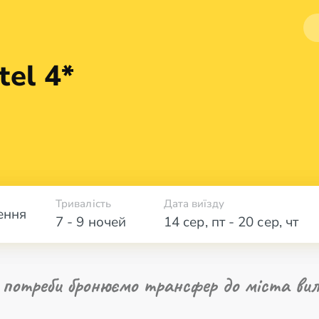
tel 4*
Тривалість
Дата виїзду
ення
7 - 9 ночей
14 сер
,
пт
-
20 сер
,
чт
 потреби бронюємо трансфер до міста вил