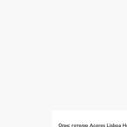
нд
пн
вт
ср
чт
пт
с
09
10
11
12
13
14
15
С
Опис готелю Acores Lisboa Ho