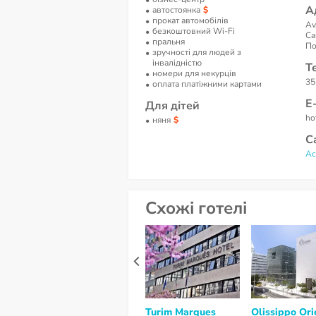
А
автостоянка
прокат автомобілів
Av
безкоштовний Wi-Fi
Ca
пральня
По
зручності для людей з
інвалідністю
Т
номери для некурців
35
оплата платіжними картами
Е
Для дітей
ho
няня
С
Ac
Схожі готелі
Turim Marques
Olissippo Ori