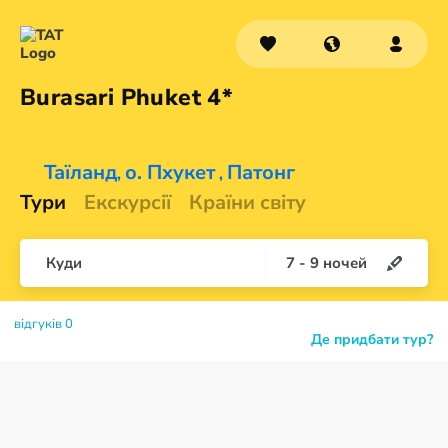
Burasari
Phuket 4*
Таїланд
о. Пхукет
Патонг
,
,
Тури
Екскурсії
Країни світу
Куди
7
-
9
ночей
відгуків 0
Де придбати тур?