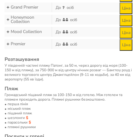
Grand Premier
До
осіб
Ціна
Honeymoon
До
осіб
Ціна
Collection
Mood Collection
До
осіб
Ціна
Premier
До
осіб
Ціна
Розташування
У південній частині пляжу Патонг, за 50 м, через дорогу від моря (100-
150 м від пляжу), за 750-900 м від центру нічних розваг — Банглоу роуд і
великого торгового центру Джанглцейлон (9-11 хв ходьби), за 40 км від
аеропорту (55 хв їзди).
Пляж
Громадський піщаний пляж за 100-150 м від готелю. Між готелем та
пляжем проходить дорога. Пляжні рушники безкоштовно.
перша лінія
мiський пляж
піщаний пляж
шезлонги
парасольки
пляжні рушники
Послуги у готелі