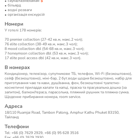
сауна/лазня/хамам
більярд
водні розваги
організація екскурсій
Номери
У готелі 178 номерів:
70 premier collection (27-42 кв.м, макс.2 чол);
76 elite collection (38-49 кв.м, макс.3 чол);
8 mood collection dbl (54-68 кв.м, макс.3 чол);
7 honeymoon collection dbl (53 кв.м, макс.3 чол);
17 elite pool access dbl (42 кв.м, макс.3 чол).
В номерах
Кондиціонер, телевізор, супутникове ТБ, телефон, Wi-Fi (безкоштовно),
сейф (безкоштовно), міні-бар, 2 бут.води щодня безкоштовно, набір для
приготування чаю та кави, душ/ванна, фен, безкоштовні туалетно-
косметичні приладдя халати та капці, праска та прасувальна дошка (за
запитом), балкон/тераса, парасолька, пляжний рушник та пляжна сумка.
Щоденне прибирання номера, room service.
Адреса
18/110 Ruamjai Road, Tambon Patong, Amphur Kathu Phuket 83150,
Тайланд
Телефони
Tel: +66 (0) 7629 2929, +66 (0) 95 628 3516
Fax: +66 (0) 7629 2930