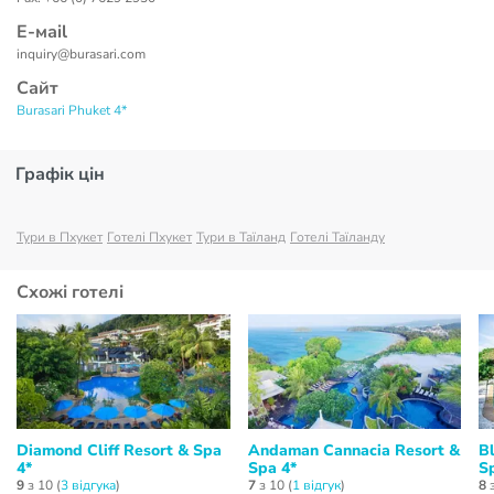
Е-маil
inquiry@burasari.com
Сайт
Burasari Phuket 4*
Графік цін
Тури в Пхукет
Готелі Пхукет
Тури в Таїланд
Готелі Таїланду
Схожі готелі
Diamond Cliff Resort & Spa
Andaman Cannacia Resort &
B
4*
Spa 4*
S
9
з 10 (
3 відгукa
)
7
з 10 (
1 відгук
)
8
з