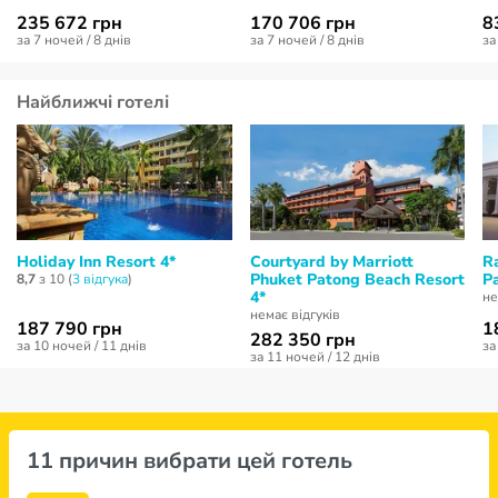
235 672 грн
170 706 грн
8
за 7 ночей / 8 днів
за 7 ночей / 8 днів
за
Найближчі готелі
Holiday Inn Resort 4*
Courtyard by Marriott
R
Phuket Patong Beach Resort
P
8,7
з 10 (
3 відгукa
)
4*
не
немає відгуків
187 790 грн
1
282 350 грн
за 10 ночей / 11 днів
за
за 11 ночей / 12 днів
11 причин вибрати цей готель