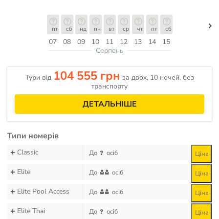
пт
сб
нд
пн
вт
ср
чт
пт
сб
07
08
09
10
11
12
13
14
15
Серпень
104 555 грн
Тури від
за двох, 10 ночей, без
транспорту
ДЕТАЛЬНІШЕ
Типи номерів
Classic
До
осіб
Ціна
Elite
До
осіб
Ціна
Elite Pool Access
До
осіб
Ціна
Elite Thai
До
осіб
Ціна