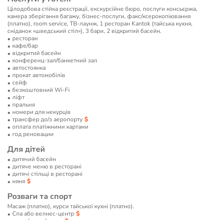
Цілодобова стійка реєстрації, екскурсійне бюро, послуги консьєржа,
камера зберігання багажу, бізнес-послуги, факс/ксерокопіювання
(платно), room service, ТВ-лаунж, 1 ресторан Kantok (тайська кухня,
сніданок «шведський стіл»), 3 бари, 2 відкритий басейн.
ресторан
кафе/бар
відкритий басейн
конференц-зал/банкетний зал
автостоянка
прокат автомобілів
сейф
безкоштовний Wi-Fi
ліфт
пральня
номери для некурців
трансфер до/з аеропорту
оплата платіжними картами
год реновации
Для дітей
дитячий басейн
дитяче меню в ресторані
дитячі стільці в ресторані
няня
Розваги та спорт
Масаж (платно), курси тайської кухні (платно).
Спа або велнес-центр