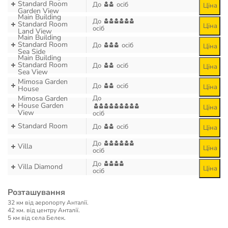
Standard Room
До
осіб
Ціна
Garden View
Main Building
До
Standard Room
Ціна
осіб
Land View
Main Building
Standard Room
До
осіб
Ціна
Sea Side
Main Building
Standard Room
До
осіб
Ціна
Sea View
Mimosa Garden
До
осіб
Ціна
House
Mimosa Garden
До
House Garden
Ціна
View
осіб
Standard Room
До
осіб
Ціна
До
Villa
Ціна
осіб
До
Villa Diamond
Ціна
осіб
Розташування
32 км від аеропорту Анталії.
42 км. від центру Анталії.
5 км від села Белек.