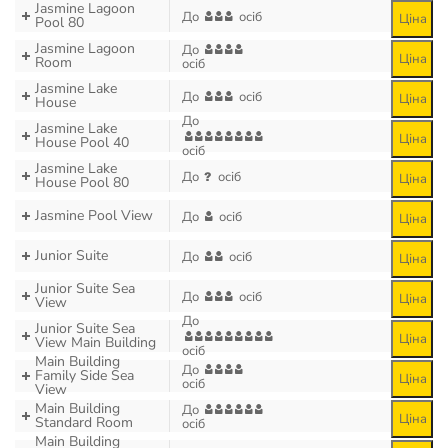
Jasmine Lagoon
До
осіб
Ціна
Pool 80
Jasmine Lagoon
До
Ціна
Room
осіб
Jasmine Lake
До
осіб
Ціна
House
До
Jasmine Lake
Ціна
House Pool 40
осіб
Jasmine Lake
До
осіб
Ціна
House Pool 80
Jasmine Pool View
До
осіб
Ціна
Junior Suite
До
осіб
Ціна
Junior Suite Sea
До
осіб
Ціна
View
До
Junior Suite Sea
Ціна
View Main Building
осіб
Main Building
До
Family Side Sea
Ціна
осіб
View
Main Building
До
Ціна
Standard Room
осіб
Main Building