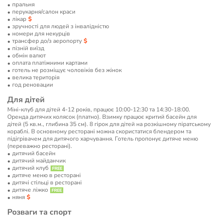
пральня
перукарня/салон краси
лікар
зручності для людей з інвалідністю
номери для некурців
трансфер до/з аеропорту
пізній виїзд
обмін валют
оплата платіжними картами
готель не розміщує чоловіків без жінок
велика територія
год реновации
Для дітей
Міні-клуб для дітей 4-12 років, працює 10:00-12:30 та 14:30-18:00.
Оренда дитячих колясок (платно). Взимку працює критий басейн для
дітей (5 кв.м., глибина 35 см). 8 гірок для дітей на розкішному піратському
кораблі. В основному ресторані можна скористатися блендером та
підігрівачем для дитячого харчування. Готель пропонує дитяче меню
(переважно ресторані).
дитячий басейн
дитячий майданчик
дитячий клуб
дитяче меню в ресторані
дитячі стільці в ресторані
дитяче ліжко
няня
Розваги та спорт