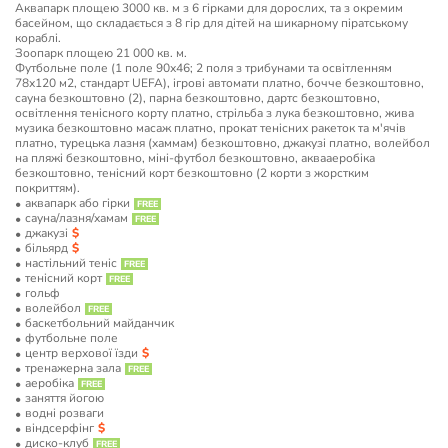
Аквапарк площею 3000 кв. м з 6 гірками для дорослих, та з окремим
басейном, що складається з 8 гір для дітей на шикарному піратському
кораблі.
Зоопарк площею 21 000 кв. м.
Футбольне поле (1 поле 90х46; 2 поля з трибунами та освітленням
78х120 м2, стандарт UEFA), ігрові автомати платно, бочче безкоштовно,
сауна безкоштовно (2), парна безкоштовно, дартс безкоштовно,
освітлення тенісного корту платно, стрільба з лука безкоштовно, жива
музика безкоштовно масаж платно, прокат тенісних ракеток та м'ячів
платно, турецька лазня (хаммам) безкоштовно, джакузі платно, волейбол
на пляжі безкоштовно, міні-футбол безкоштовно, аквааеробіка
безкоштовно, тенісний корт безкоштовно (2 корти з жорстким
покриттям).
аквапарк або гірки
сауна/лазня/хамам
джакузі
більярд
настільний теніс
тенісний корт
гольф
волейбол
баскетбольний майданчик
футбольне поле
центр верхової їзди
тренажерна зала
аеробіка
заняття йогою
водні розваги
віндсерфінг
диско-клуб