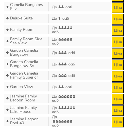
Camelia Bungalow
До
осіб
Ціна
Ssv
Deluxe Suite
До
осіб
Ціна
До
Family Room
Ціна
осіб
Family Room Side
До
Ціна
Sea View
осіб
Garden Camelia
До
осіб
Ціна
Bungalow
Garden Camelia
До
осіб
Ціна
Bungalow Sv
Garden Camelia
До
осіб
Ціна
Family Superior
Garden View
До
осіб
Ціна
Jasmine Family
До
Ціна
Lagoon Room
осіб
Jasmine Family
До
Ціна
Lake House
осіб
До
Jasmine Lagoon
Ціна
Pool 40
осіб