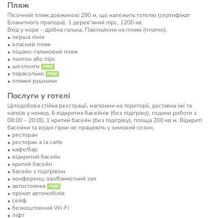
Пляж
Пісочний пляж довжиною 290 м, що належить готелю (сертифікат
Блакитного прапора). 1 дерев'яний пірс, 1200 кв.
Вхід у море – дрібна галька. Павільйони на пляжі (платно).
перша лінія
власний пляж
піщано-гальковий пляж
понтон або пірс
шезлонги
парасольки
пляжні рушники
Послуги у готелі
Цілодобова стійка реєстрації, магазини на території, доставка їжі та
напоїв у номер, 6 відкритих басейнів (без підігріву), години роботи з
08:00 – 20:00, 1 критий басейн (без підігріву), площа 200 кв.м. Відкриті
басейни та водні гірки не працюють у зимовий сезон.
ресторан
ресторан a la carte
кафе/бар
відкритий басейн
критий басейн
басейн з підігрівом
конференц-зал/банкетний зал
автостоянка
прокат автомобілів
сейф
безкоштовний Wi-Fi
ліфт