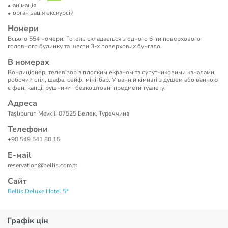
анімація
організація екскурсій
Номери
Всього 554 номери. Готель складається з одного 6-ти поверхового
головного будинку та шести 3-х поверхових бунгало.
В номерах
Кондиціонер, телевізор з плоским екраном та супутниковими каналами,
робочий стіл, шафа, сейф, міні-бар. У ванній кімнаті з душем або ванною
є фен, капці, рушники і безкоштовні предмети туалету.
Адреса
Taşlıburun Mevkii, 07525 Белек, Туреччина
Телефони
+90 549 541 80 15
Е-маil
reservation@bellis.com.tr
Сайт
Bellis Deluxe Hotel 5*
Графік цін