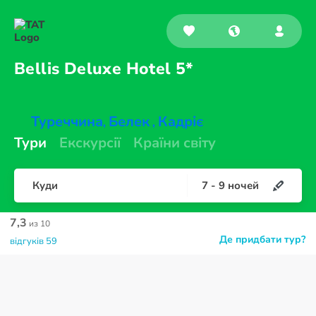
Bellis Deluxe
Hotel 5*
Туреччина
Белек
Кадріє
,
,
Тури
Екскурсії
Країни світу
Куди
7
-
9
ночей
7,3
из 10
Де придбати тур?
відгуків 59