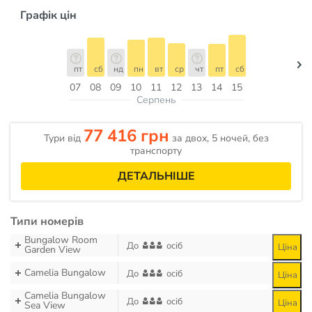
Графік цін
пт
сб
нд
пн
вт
ср
чт
пт
сб
07
08
09
10
11
12
13
14
15
Серпень
77 416 грн
Тури від
за двох, 5 ночей, без
транспорту
ДЕТАЛЬНІШЕ
Типи номерів
Bungalow Room
До
осіб
Ціна
Garden View
Camelia Bungalow
До
осіб
Ціна
Camelia Bungalow
До
осіб
Ціна
Sea View