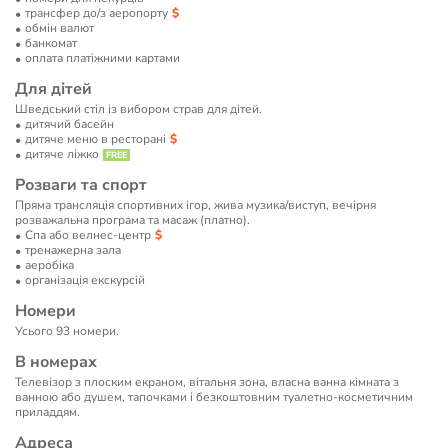
трансфер до/з аеропорту
обмін валют
банкомат
оплата платіжними картами
Для дітей
Шведський стіл із вибором страв для дітей.
дитячий басейн
дитяче меню в ресторані
дитяче ліжко
Розваги та спорт
Пряма трансляція спортивних ігор, жива музика/виступ, вечірня
розважальна програма та масаж (платно).
Спа або велнес-центр
тренажерна зала
аеробіка
організація екскурсій
Номери
Усього 93 номери.
В номерах
Телевізор з плоским екраном, вітальня зона, власна ванна кімната з
ванною або душем, тапочками і безкоштовним туалетно-косметичним
приладдям.
Адреса