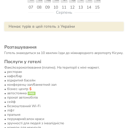
07
08
09
10
11
12
13
14
15
Серпень
Немає турів в цей готель з України
Розташування
Готель знаходиться за 10 хвилин їзди до міжнародного аеропорту Кісуму.
Послуги у готелі
Факс/ксерокопіювання (платно). На території є міні-маркет.
ресторан
кафе/бар
відкритий басейн
конференц-зал/банкетний зал
бізнес-центр
автостоянка
прокат автомобілів
сейф
безкоштовний Wi-Fi
ліфт
пральня
перукарня/салон краси
зручності для людей з інвалідністю
номери для некурців