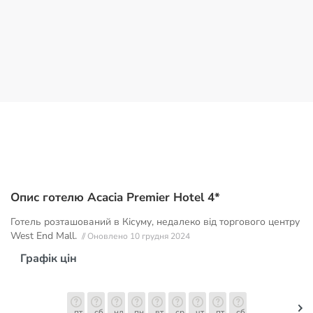
Опис готелю Acacia Premier Hotel 4*
Готель розташований в Кісуму, недалеко від торгового центру
West End Mall.
// Оновлено 10 грудня 2024
Графік цін
пт
сб
нд
пн
вт
ср
чт
пт
сб