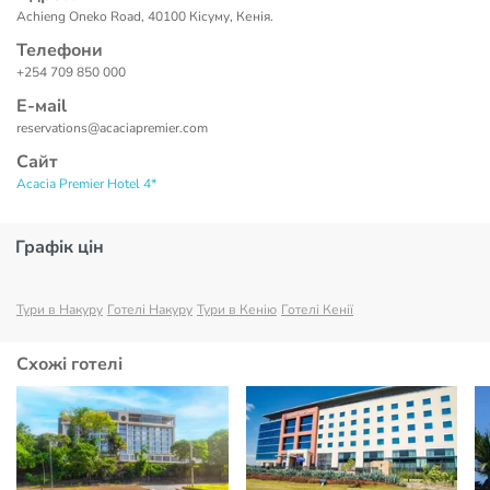
Achieng Oneko Road, 40100 Кісуму, Кенія.
Телефони
+254 709 850 000
Е-маil
reservations@acaciapremier.com
Сайт
Acacia Premier Hotel 4*
Графік цін
Тури в Накуру
Готелі Накуру
Тури в Кенію
Готелі Кенії
Схожі готелі