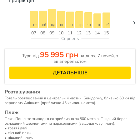
Графік цін
пт
сб
нд
пн
вт
ср
чт
пт
сб
07
08
09
10
11
12
13
14
15
Серпень
95 995 грн
Тури від
за двох, 7 ночей, з
авіаперельотом
ДЕТАЛЬНІШЕ
Розташування
Готель розташований в центральній частині Бенідорму, близько 60 км від
аеропорту Аліканте (приблизно 45 хвилин на авто).
Пляж
Пляж Понієнте знаходиться приблизно за 800 метрів. Піщаний берег
оснащений шезлонгами та парасольками (за додаткову плату).
третя і далі
мiський пляж
піщаний пляж