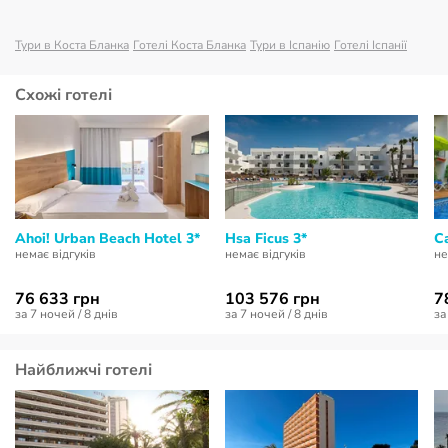
Тури в Коста Бланка
Готелі Коста Бланка
Тури в Іспанію
Готелі Іспанії
Схожі готелі
Ahoi! Urban Beach Hotel 3*
Hsa Ficus 3*
C
немає відгуків
немає відгуків
не
76 633 грн
103 576 грн
7
за 7 ночей / 8 днів
за 7 ночей / 8 днів
за
Найближчі готелі