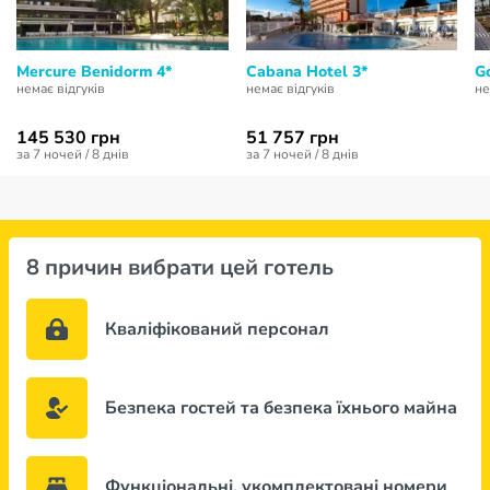
Mercure Benidorm 4*
Cabana Hotel 3*
G
немає відгуків
немає відгуків
не
145 530 грн
51 757 грн
за 7 ночей / 8 днів
за 7 ночей / 8 днів
8 причин вибрати цей готель
Кваліфікований персонал
Безпека гостей та безпека їхнього майна
Функціональні, укомплектовані номери