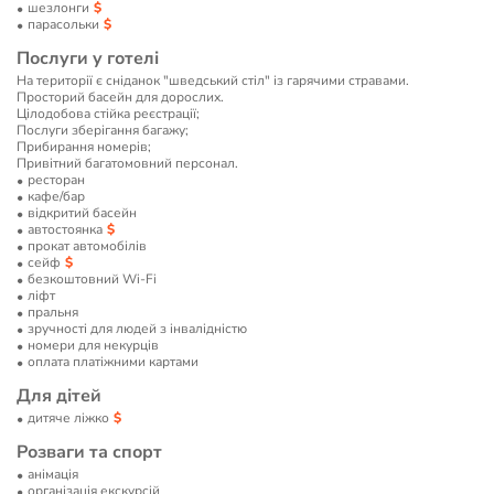
шезлонги
парасольки
Послуги у готелі
На території є сніданок "шведський стіл" із гарячими стравами.
Просторий басейн для дорослих.
Цілодобова стійка реєстрації;
Послуги зберігання багажу;
Прибирання номерів;
Привітний багатомовний персонал.
ресторан
кафе/бар
відкритий басейн
автостоянка
прокат автомобілів
сейф
безкоштовний Wi-Fi
ліфт
пральня
зручності для людей з інвалідністю
номери для некурців
оплата платіжними картами
Для дітей
дитяче ліжко
Розваги та спорт
анімація
організація екскурсій