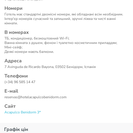
Номери
Готель має стандартні двомісні номери, які обладнані всім необхідним.
Інтер'єр номерів сучасний та затишний, зручні ліжка та чисті ванні
кімнати.
В номерах
ТБ, кондиціонер, безкоштовний Wi-Fi;
Ванна кімната з душем, феном і туалетно-косметичним приладдям;
Міні-сейф;
Деякі номери мають балкони.
Адреса
7 Avinguda de Ricardo Bayona, 03502 Бенідорм, Іспанія
Телефони
(+34) 96 585 14 47
Е-маil
reservas@hotelacapulcobenidorm.com
Сайт
Acapulco Benidorm 3*
Графік цін