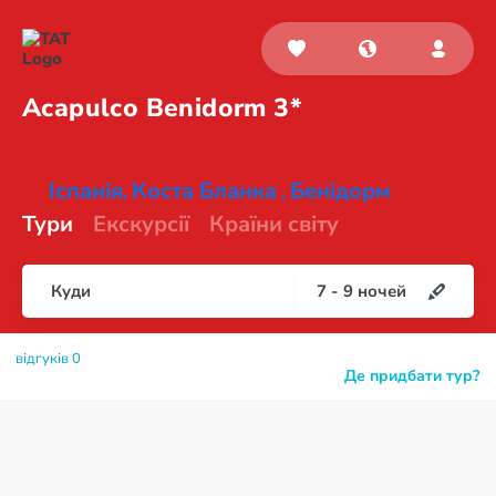
Acapulco
Benidorm 3*
Іспанія
Коста Бланка
Бенідорм
,
,
Тури
Екскурсії
Країни світу
Куди
7
-
9
ночей
відгуків 0
Де придбати тур?