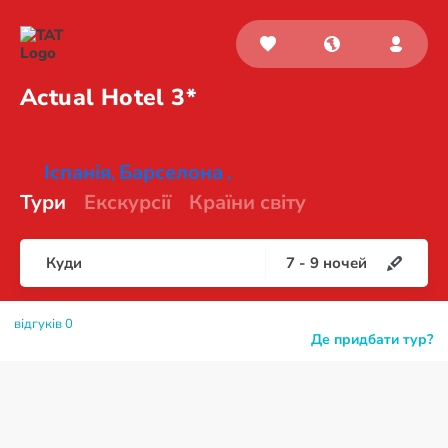
Actual
Hotel 3*
Іспанія
Барселона
,
,
Тури
Екскурсії
Країни світу
Куди
7
-
9
ночей
відгуків 0
Де придбати тур?