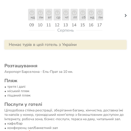
нд
пн
вт
ср
чт
пт
сб
нд
пн
09
10
11
12
13
14
15
16
17
Серпень
Немає турів в цей готель з України
Розташування
Аеропорт Барселона - Ель-Прат за 10 км.
Пляж
третя і далі
мiський пляж
піщаний пляж
Послуги у готелі
Цілодобова стійка реєстрації, зберігання багажу, хімчистка, доставка їжі
та напоїв у номер, громадський комп'ютер з безкоштовним доступом до
Інтернету, робоча зона, бізнес-послуги, тераса на даху, читальний зал.
кафе/бар
конференц-зал/банкетний зал