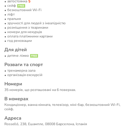
автостоянка
сейф
безкоштовний Wi-Fi
ліфт
пральня
зручності для людей з інвалідністю
розміщення з тваринами
номери для некурців
оплата платіжними картами
год реновации
Для дітей
дитяче ліжко
Розваги та спорт
тренажерна зала
організація екскурсій
Номери
35 номерів, що розташовані на 6 поверхах.
В номерах
Кондиціонер, ванна кімната, телевізор, міні-бар, безкоштовний Wi-Fi,
сейф.
Адреса
Rosselló, 238, Ешампле, 08008 Барселона, Іспанія