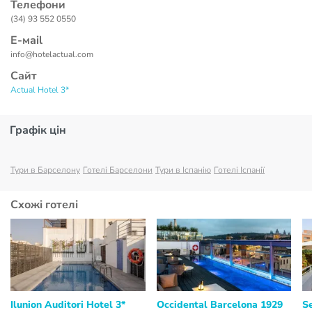
Телефони
(34) 93 552 0550
Е-маil
info@hotelactual.com
Сайт
Actual Hotel 3*
Графік цін
Тури в Барселону
Готелі Барселони
Тури в Іспанію
Готелі Іспанії
Схожі готелі
Ilunion Auditori Hotel 3*
Occidental Barcelona 1929
S