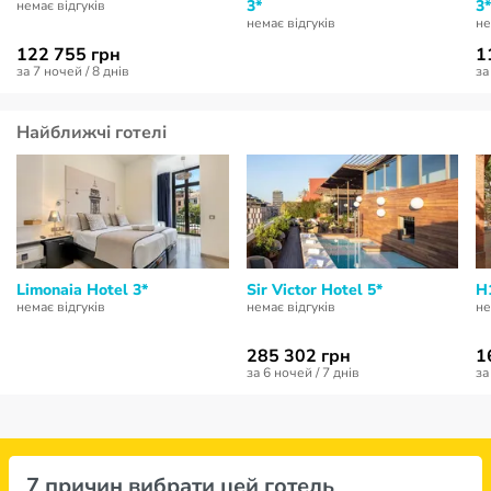
3*
3*
немає відгуків
немає відгуків
не
122 755 грн
1
за 7 ночей / 8 днів
за
Найближчі готелі
Limonaia Hotel 3*
Sir Victor Hotel 5*
H
немає відгуків
немає відгуків
не
285 302 грн
1
за 6 ночей / 7 днів
за
7 причин вибрати цей готель