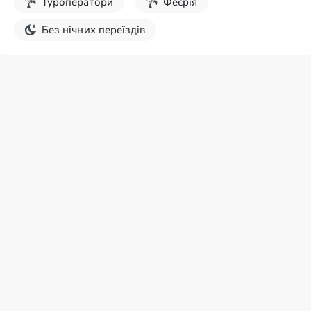
Туроператори
Феєрія
Без нічних переїздів