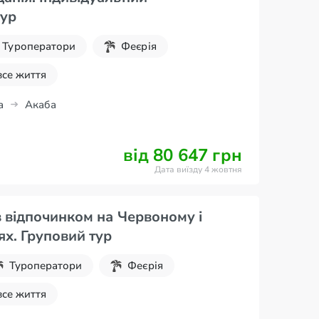
тур
Туроператори
Феєрія
все життя
а
Акаба
від 80 647 грн
Дата виїзду 4 жовтня
з відпочинком на Червоному і
х. Груповий тур
Туроператори
Феєрія
все життя