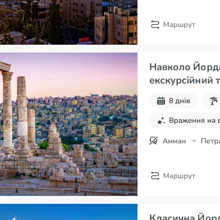
Маршрут
Навколо Йордан
екскурсійний 
8 днів
Враження на 
Амман
Петр
Маршрут
Класична Йорд