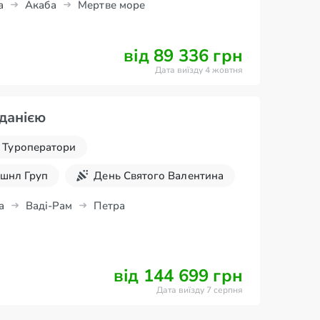
а
Акаба
Мертве море
від 89 336 грн
Дата виїзду 4 жовтня
данією
Туроператори
шнл Груп
День Святого Валентина
Травневі свята
а
Ваді-Рам
Петра
 школярів
Осінні канікули
ули
Враження на все життя
від 144 699 грн
Дата виїзду 7 серпня