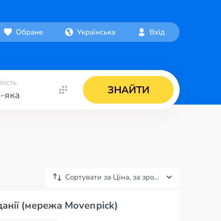
Обране
Українська
Вхід
лість
ЗНАЙТИ
-яка
Сортувати за
Ціна, за зростанням
анії (мережа Movenpick)