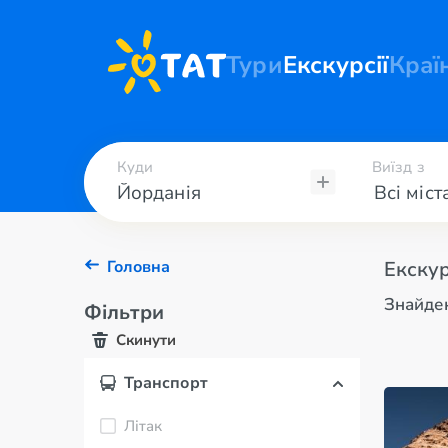
Тури
Екскурсії
Краї
Куди
Виїзд з
Головна
Екскур
Знайден
Фільтри
Скинути
Транспорт
Літак