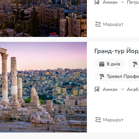
Амман
Петр
Маршрут
Гранд-тур Йор
8 днів
Тревел Профе
8 березня
Амман
Акаб
Екскурсії для
Весняні канік
Маршрут