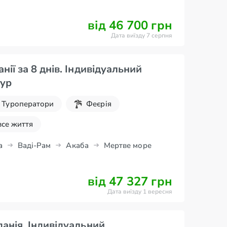
від 46 700 грн
Дата виїзду 7 серпня
ії за 8 днів. Індивідуальний
тур
Туроператори
Феєрія
все життя
а
Ваді-Рам
Акаба
Мертве море
від 47 327 грн
Дата виїзду 1 вересня
анія. Індивідуальний