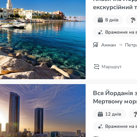
екскурсійний 
8 днів
Враження на 
Амман
Петр
Маршрут
Вся Йорданія 
Мертвому моря
12 днів
Враження на 