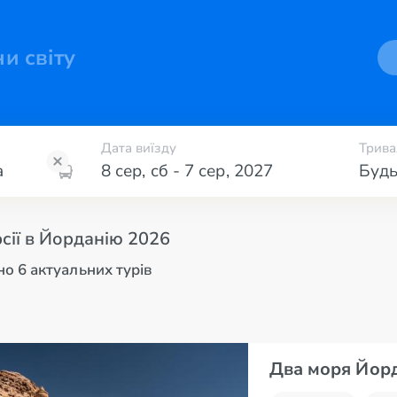
ни світу
Дата виїзду
Трива
8 сер
,
сб
-
7 сер
,
2027
Будь
сії в Йорданію 2026
о 6 актуальних турів
Два моря Йорд