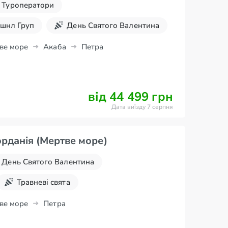
Туроператори
шнл Груп
День Святого Валентина
Травневі свята
ве море
Акаба
Петра
 школярів
Осінні канікули
ули
Враження на все життя
від 44 499 грн
Дата виїзду 7 серпня
рданія (Мертве море)
День Святого Валентина
Травневі свята
 школярів
Осінні канікули
ве море
Петра
ули
Враження на все життя