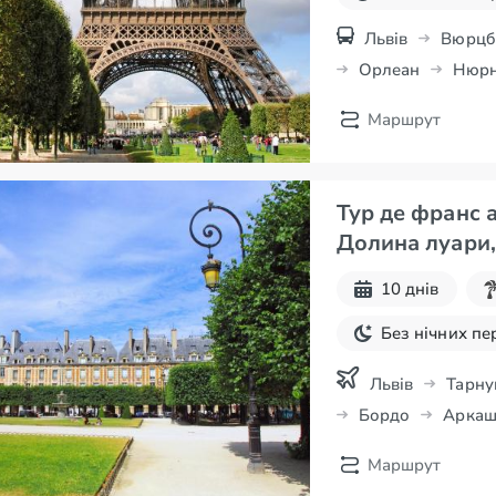
Львів
Вюрцб
Орлеан
Нюрн
Маршрут
Тур де франс а
Долина луари, 
Прованс…
10 днів
Без нічних пе
Екскурсії для
Львів
Тарну
Бордо
Аркаш
Авіа-тури
Кольмар
Баз
Маршрут