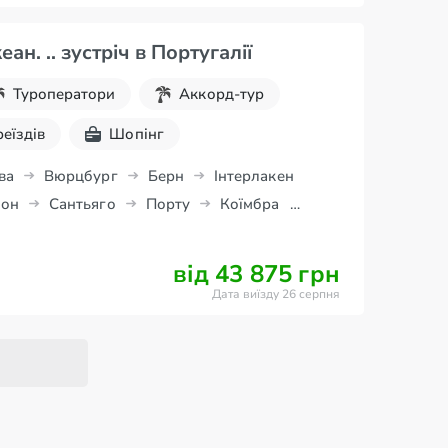
еан. .. зустріч в Португалії
Туроператори
Аккорд-тур
реїздів
Шопінг
ва
Вюрцбург
Берн
Інтерлакен
он
Сантьяго
Порту
Коїмбра
бон
Томар
Мадрид
Толедо
Ансі
Монтре
Веве
Женева
від 43 875 грн
Дата виїзду 26 серпня