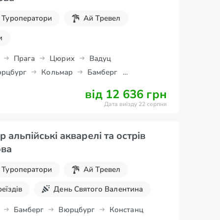
Туроператори
Ай Тревел
и
Прага
Цюрих
Вадуц
рцбург
Кольмар
Бамберг
від 12 636 грн
Дата виїзду 22 серпня
 альпійські акварелі та острів
ова
Туроператори
Ай Тревел
реїздів
День Святого Валентина
8 березня
Великдень
Бамберг
Вюрцбург
Констанц