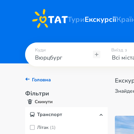
Тури
Екскурсії
Краї
Куди
Виїзд з
Головна
Екскур
Знайден
Фільтри
Скинути
Транспорт
Літак
(1)