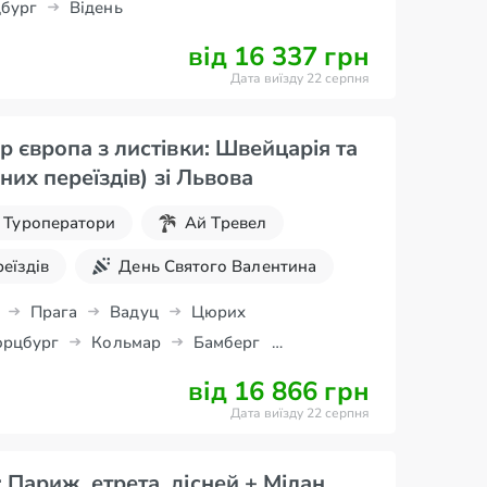
бург
Відень
и
від 16 337 грн
Дата виїзду 22 серпня
р європа з листівки: Швейцарія та
ельзас (без нічних переїздів) зі Львова
Туроператори
Ай Тревел
реїздів
День Святого Валентина
Великдень
Новорічні тури
Прага
Вадуц
Цюрих
рцбург
Кольмар
Бамберг
від 16 866 грн
Дата виїзду 22 серпня
Париж, етрета, дісней + Мілан,