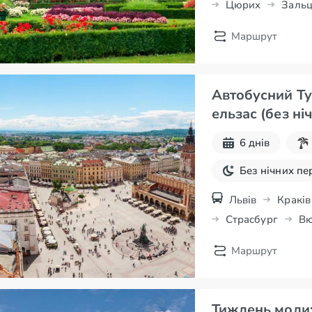
Цюрих
Зальц
Новорічні тур
Маршрут
Автобусний Ту
6 днів
Без нічних пе
8 березня
Львів
Краків
Страсбург
Вю
Нюрнберг
Маршрут
Тиждень моди: 