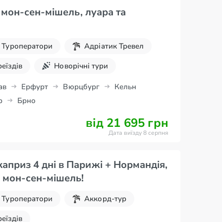
! мон-сен-мішель, луара та
Туроператори
Адріатик Тревел
реїздів
Новорічні тури
ав
Ерфурт
Вюрцбург
Кельн
р
Брно
від 21 695 грн
Дата виїзду 8 серпня
априз 4 дні в Парижі + Нормандія,
 мон-сен-мішель!
Туроператори
Аккорд-тур
реїздів