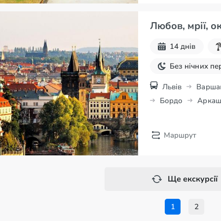
Любов, мрії, ок
14 днів
Без нічних пе
Львів
Варша
Бордо
Аркаш
Баталья
Ліса
Біарріц
Лурд
Маршрут
Відень
Ще екскурсії
1
2