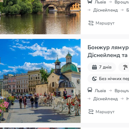
Львів
Вроцл
Діснейленд
Б
Прага
Маршрут
Бонжур лямур а
Діснейленд та 
7 днів
Без нічних пе
Львів
Вроцл
Діснейленд
Н
Маршрут