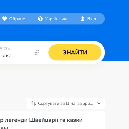
Обране
Українська
Вхід
лість
ЗНАЙТИ
-яка
Сортувати за
Ціна, за зростанням
р легенди Швейцарії та казки
ова