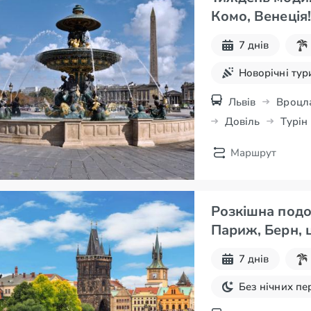
Комо, Венеція!
7 днів
Новорічні тур
Львів
Вроцл
Довіль
Турін
Будапешт
Ег
Маршрут
Розкішна подо
Париж, Берн, 
7 днів
Без нічних пе