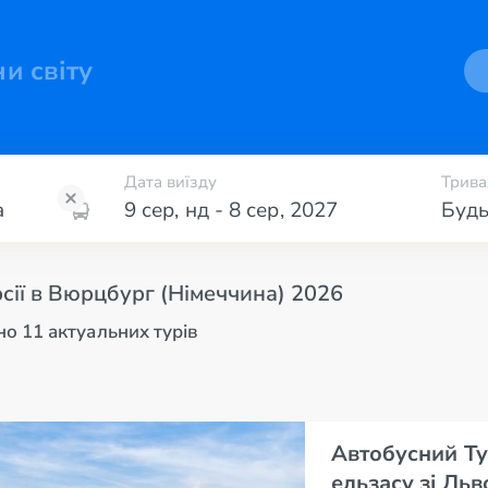
ни світу
Дата виїзду
Трива
9 сер
,
нд
-
8 сер
,
2027
Будь
сії в Вюрцбург (Німеччина) 2026
о 11 актуальних турів
Автобусний Ту
ельзасу зі Льв