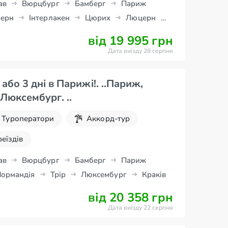
ав
Вюрцбург
Бамберг
Париж
ерн
Інтерлакен
Цюрих
Люцерн
від 19 995 грн
Дата виїзду 28 серпня
бо 3 дні в Парижі!. ..Париж,
Люксембург. ..
Туроператори
Аккорд-тур
реїздів
ав
Вюрцбург
Бамберг
Париж
ормандія
Трір
Люксембург
Краків
від 20 358 грн
Дата виїзду 22 серпня