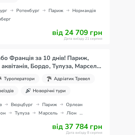
ург
Ротенбург
Париж
Нормандія
берг
від 24 709 грн
Дата виїзду 21 серпня
бо Франція за 10 днів! Париж,
аквітанія, Бордо, Тулуза, Марсель,
Туроператори
Адріатик Тревел
реїздів
Новорічні тури
 школярів
Осінні канікули
в
Вюрцбург
Париж
Орлеан
он
Тулуза
Марсель
Ліон
ель
Брно
від 37 784 грн
Дата виїзду 8 серпня