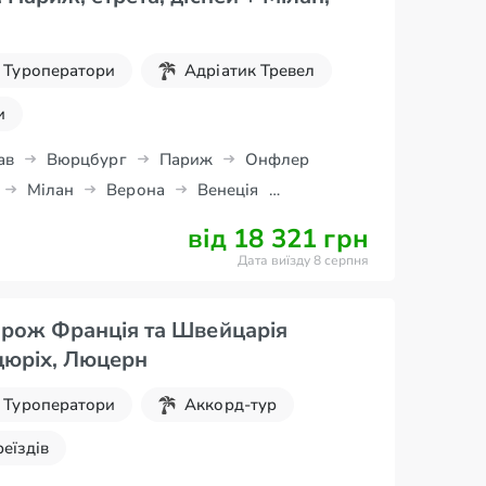
Туроператори
Адріатик Тревел
и
ав
Вюрцбург
Париж
Онфлер
Мілан
Верона
Венеція
ер
від 18 321 грн
Дата виїзду 8 серпня
рож Франція та Швейцарія
цюріх, Люцерн
Туроператори
Аккорд-тур
реїздів