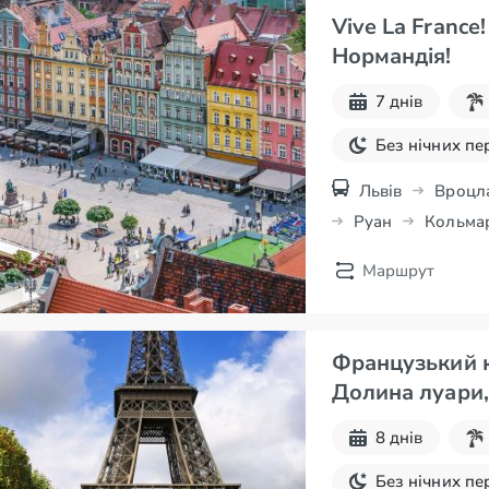
Vive La France
Нормандія!
7 днів
Без нічних пе
Львів
Вроцл
Руан
Кольма
Маршрут
Французький к
Долина луари,
8 днів
Без нічних пе