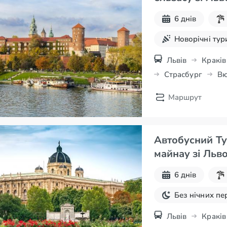
6 днів
Новорічні тур
Львів
Краків
Страсбург
Вю
Нюрнберг
Маршрут
Автобусний Тур
майнау зі Льв
6 днів
Без нічних пе
Різдвяні тури
Львів
Краків