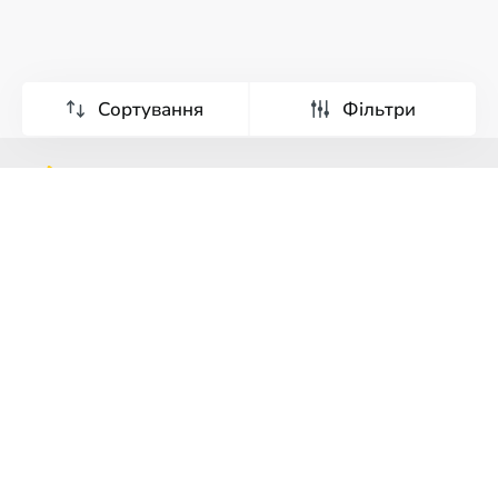
Сортування
Фільтри
Тури
Екскурсії
Країни світу
Франшиза
Про компанію
Реклама
Умови
та
Політика