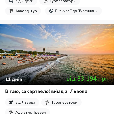
від
Одеси
Туроператори
Аккорд-тур
Екскурсії до Туреччини
Пляжний відпочинок
від
33 194
грн
11
днів
Вітаю, сакартвело! виїзд зі Львова
від
Львова
Туроператори
Адріатик Тревел