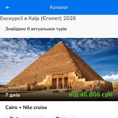
Каталог
Екскурсії в Каїр (Єгипет) 2026
Знайдено 6 актуальних турів
від
46 806
грн
7
днів
Cairo + Nile cruise