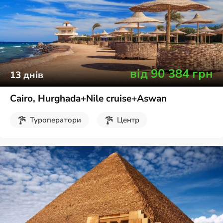
від
90 384
грн
13
днів
Cairo, Hurghada+Nile cruise+Aswan
Туроператори
Центр