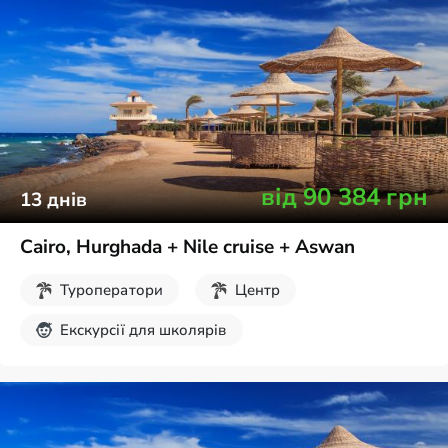
від
90 384
грн
13
днів
Cairo, Hurghada + Nile cruise + Aswan
Туроператори
Центр
Екскурсії для школярів
Осінні канікули
Враження на все життя