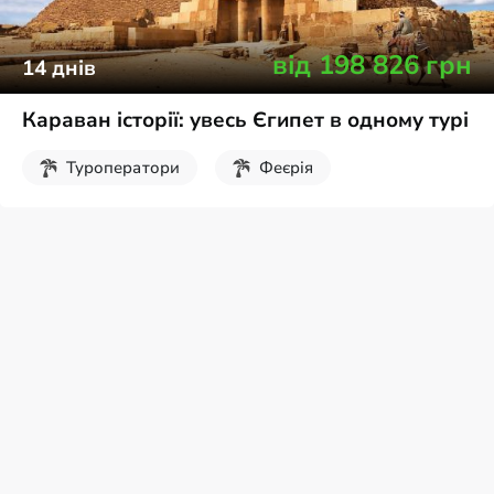
від
198 826
грн
14
днів
Караван історії: увесь Єгипет в одному турі
Туроператори
Феєрія