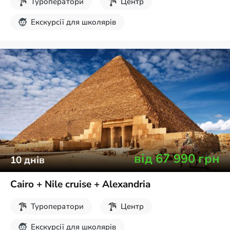
Туроператори
Центр
Екскурсії для школярів
Осінні канікули
Враження на все життя
від
67 990
грн
10
днів
Cairo + Nile cruise + Alexandria
Туроператори
Центр
Екскурсії для школярів