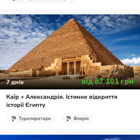
Осінні канікули
від
87 101
грн
7
днів
Каїр + Александрія. Істинне відкриття
історії Єгипту
Туроператори
Феєрія