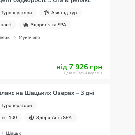
епт бадьорості. .. спа & релакс
Туроператори
Аккорд-тур
ності
Здоров'я та SPA
вець
Мукачево
від 7 926 грн
Дата виїзду 4 вересня
лакс на Шацьких Озерах – 3 дні
Туроператори
 всі 100
Здоров'я та SPA
Шацьк