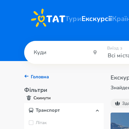
Тури
Екскурсії
Краї
Виїзд з
Головна
Екскур
Знайден
Фільтри
Скинути
Здо
Транспорт
Літак