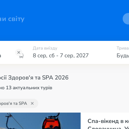
ни світу
Дата виїзду
Трива
8 сер
,
сб
-
7 сер
,
2027
Будь
сії Здоров'я та SPA 2026
о 13 актуальних турів
ров'я та SPA
Спа-вікенд в 
Словаччина, 