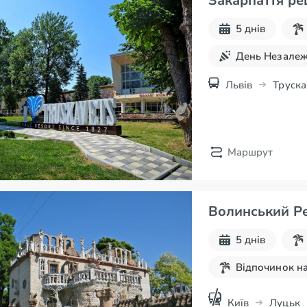
Закарпаття рец
5 днів
День Незалеж
Львів
Труска
Маршрут
Волинський Ре
5 днів
Відпочинок на
Київ
Луцьк