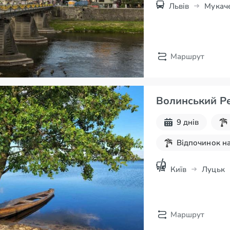
Львів
Мукач
Маршрут
Волинський Ре
9 днів
Відпочинок на
Київ
Луцьк
Маршрут