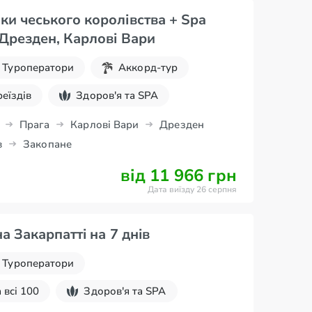
ки чеського королівства + Spa
 Дрезден, Карлові Вари
Туроператори
Аккорд-тур
реїздів
Здоров'я та SPA
Прага
Карлові Вари
Дрезден
в
Закопане
від 11 966 грн
Дата виїзду 26 серпня
на Закарпатті на 7 днів
Туроператори
 всі 100
Здоров'я та SPA