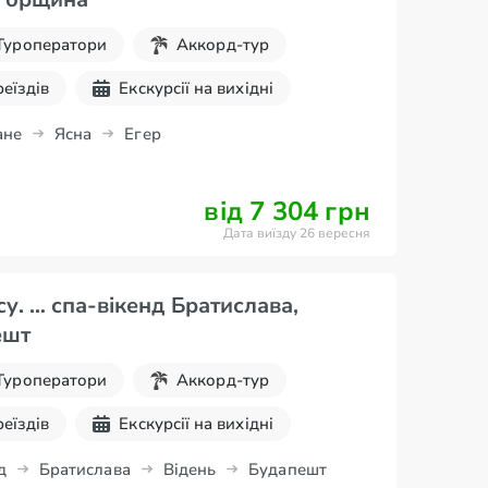
Туроператори
Аккорд-тур
реїздів
Екскурсії на вихідні
PA
ане
Ясна
Егер
від 7 304 грн
Дата виїзду 26 вересня
у. … спа-вікенд Братислава,
ешт
Туроператори
Аккорд-тур
реїздів
Екскурсії на вихідні
PA
д
Братислава
Відень
Будапешт