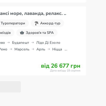
ансі море, лаванда, релакс. ..
Туроператори
Аккорд-тур
реїздів
Здоров'я та SPA
очинок
ево
Будапешт
Лідо Ді Езоло
Ремо
Марсель
Арль
Ніцца
н
від 26 677 грн
Дата виїзду 18 серпня