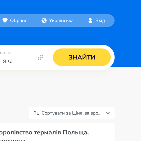
Обране
Українська
Вхід
лість
ЗНАЙТИ
-яка
Сортувати за
Ціна, за зростанням
королівство термалів Польща,
Угорщина