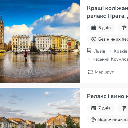
Кращі коліжан
релакс Прага,
5 днів
Без нічних пе
Львів
Краків
Чеський Крумло
Маршрут
Релакс і вино 
7 днів
Відпочинок на