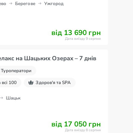
ево
Берегове
Ужгород
від 13 690 грн
Дата виїзду 9 серпня
лакс на Шацьких Озерах – 7 днів
Туроператори
 всі 100
Здоров'я та SPA
Шацьк
від 17 050 грн
Дата виїзду 8 серпня