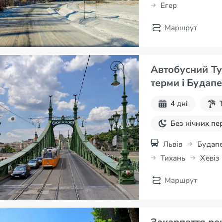
Егер
Маршрут
Автобусний Ту
4 дні
Без нічних пе
Різдвяні тури
Львів
Будап
Тихань
Хевіз
Новорічні тур
Маршрут
Здоров'я та S