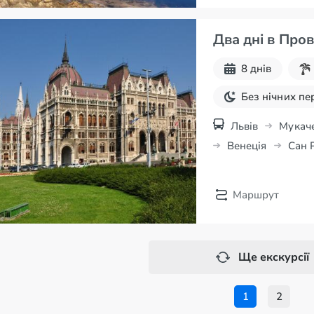
Два дні в Пров
8 днів
Без нічних пе
Пляжний відп
Львів
Мукач
Венеція
Сан 
Монако
Міла
Маршрут
Ще екскурсії
1
2