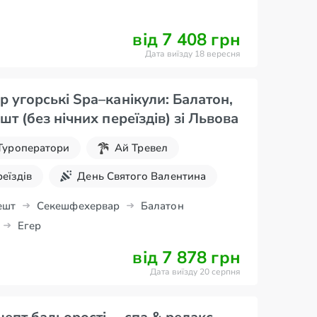
від 7 408 грн
Дата виїзду 18 вересня
р угорські Spa–канікули: Балатон,
терми і Будапешт (без нічних переїздів) зі Львова
Туроператори
Ай Тревел
реїздів
День Святого Валентина
Травневі свята
Великдень
ешт
Секешфехервар
Балатон
Егер
и
Екскурсії на вихідні
від 7 878 грн
PA
Дата виїзду 20 серпня