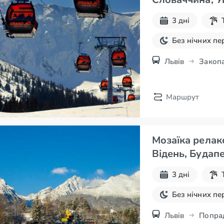
3 дні
Без нічних пе
Здоров'я та S
Львів
Закоп
Маршрут
Мозаїка релакс
Відень, Будап
3 дні
Без нічних пе
Здоров'я та S
Львів
Попра