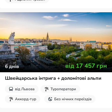
Без нічних переїздів
від
17 457
грн
6
днів
Швейцарська інтрига + доломітові альпи
від
Львова
Туроператори
Аккорд-тур
Без нічних переїздів