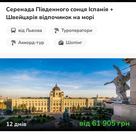
Серенада Південного сонця Іспанія +
Швейцарія відпочинок на морі
від
Львова
Туроператори
Аккорд-тур
Шопінг
Пляжний відпочинок
від
61 905
грн
12
днів