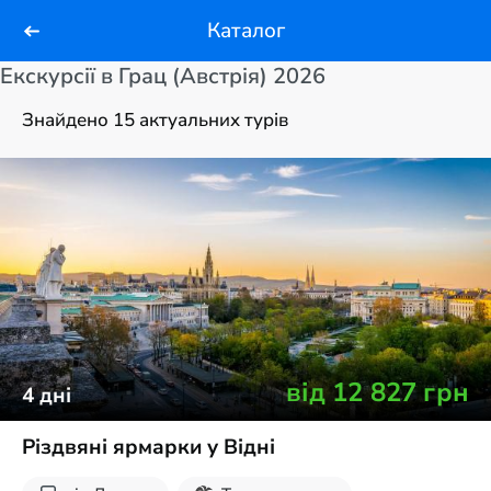
Каталог
Екскурсії в Грац (Австрія) 2026
Знайдено 15 актуальних турів
від
12 827
грн
4
дні
Різдвяні ярмарки у Відні