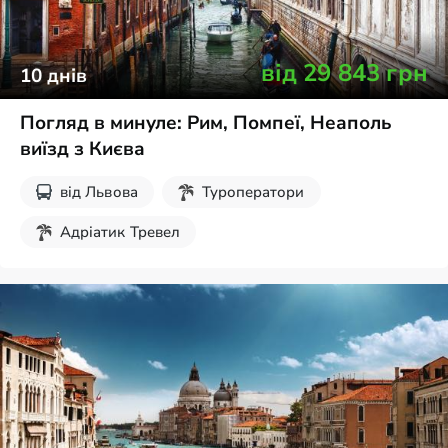
від
29 843
грн
10
днів
Погляд в минуле: Рим, Помпеї, Неаполь
виїзд з Києва
від
Львова
Туроператори
Адріатик Тревел
Без нічних переїздів
Новорічні тури