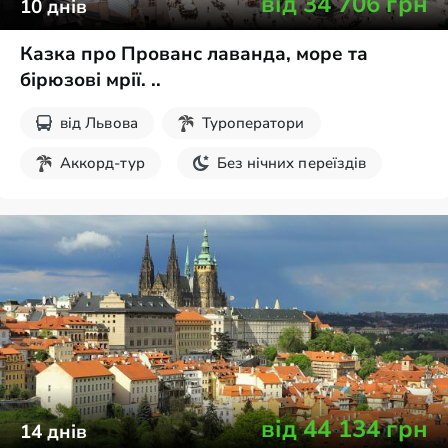
від
34 706
грн
10
днів
Казка про Прованс лаванда, море та
бірюзові мрії. ..
від
Львова
Туроператори
Аккорд-тур
Без нічних переїздів
Шопінг
Пляжний відпочинок
від
44 134
грн
14
днів