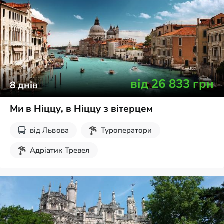
Осінні канікули
від
26 833
грн
8
днів
Ми в Ніццу, в Ніццу з вітерцем
від
Львова
Туроператори
Адріатик Тревел
Екскурсії для школярів
Осінні канікули