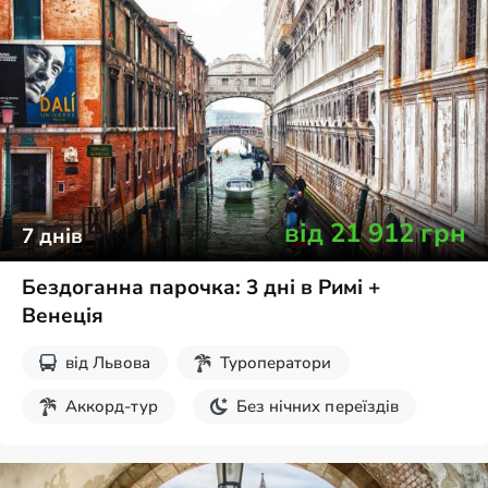
від
21 912
грн
7
днів
Бездоганна парочка: 3 дні в Римі +
Венеція
від
Львова
Туроператори
Аккорд-тур
Без нічних переїздів