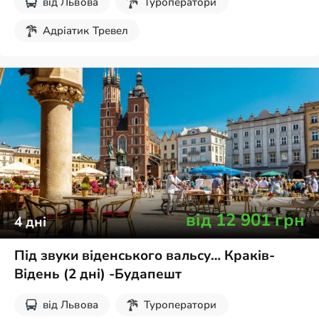
від
Львова
Туроператори
Адріатик Тревел
Без нічних переїздів
Різдвяні тури
Екскурсії на вихідні
від
12 901
грн
4
дні
Під звуки віденського вальсу… Краків-
Відень (2 дні) -Будапешт
від
Львова
Туроператори