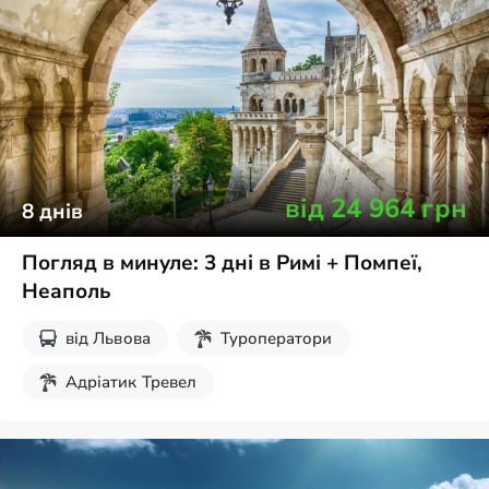
від
24 964
грн
8
днів
Погляд в минуле: 3 дні в Римі + Помпеї,
Неаполь
від
Львова
Туроператори
Адріатик Тревел
Без нічних переїздів
Новорічні тури
Екскурсії для школярів