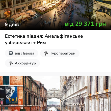
від
29 371
грн
9
днів
Естетика півдня: Амальфітанське
узбережжя + Рим
від
Львова
Туроператори
Аккорд-тур