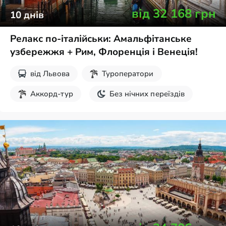
від
32 168
грн
10
днів
Релакс по-італійськи: Амальфітанське
узбережжя + Рим, Флоренція і Венеція!
від
Львова
Туроператори
Аккорд-тур
Без нічних переїздів
Здоров'я та SPA
Пляжний відпочинок