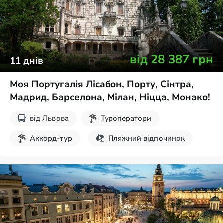
від
28 387
грн
11
днів
Моя Португалія Лісабон, Порту, Сінтра,
Мадрид, Барселона, Мілан, Ніцца, Монако!
від
Львова
Туроператори
Аккорд-тур
Пляжний відпочинок