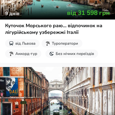
від
31 598
грн
9
днів
Куточок Морського раю… відпочинок на
лігурійському узбережжі Італії
від
Львова
Туроператори
Аккорд-тур
Без нічних переїздів
Пляжний відпочинок