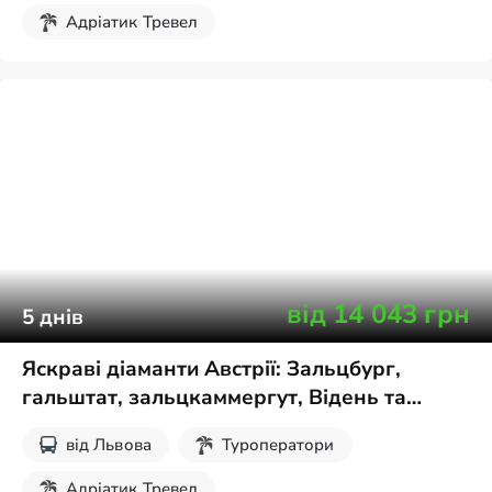
Адріатик Тревел
Без нічних переїздів
Різдвяні тури
Новорічні тури
Екскурсії на вихідні
від
14 043
грн
5
днів
Яскраві діаманти Австрії: Зальцбург,
гальштат, зальцкаммергут, Відень та
озеро кенігзее
від
Львова
Туроператори
Адріатик Тревел