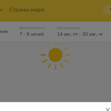
и
Страны мира
Длительность
Дата выезда
ние
7 - 9 ночей
14 авг
,
пт
-
20 авг
,
чт