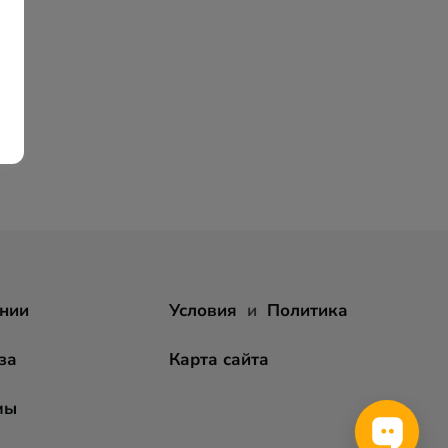
нии
Условия
и
Политика
за
Карта сайта
мы