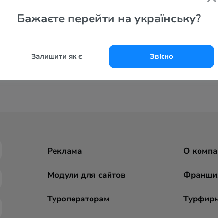
Бажаєте перейти на українську?
Залишити як є
Звісно
Реклама
О компа
Модули для сайтов
Франши
Туроператорам
Турфир