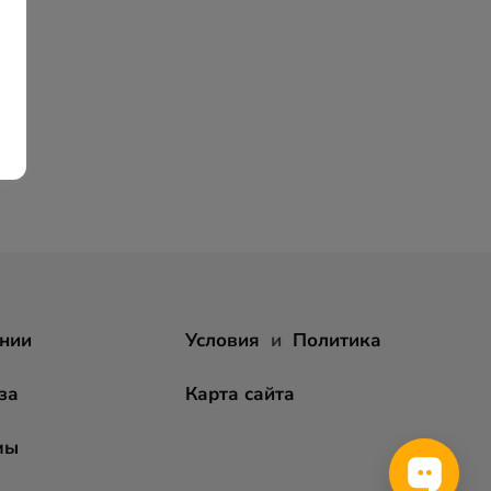
нии
Условия
и
Политика
за
Карта сайта
мы