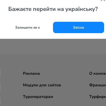
Бажаєте перейти на українську?
Залишити як є
Звісно
Реклама
О компа
Модули для сайтов
Франши
Туроператорам
Турфир