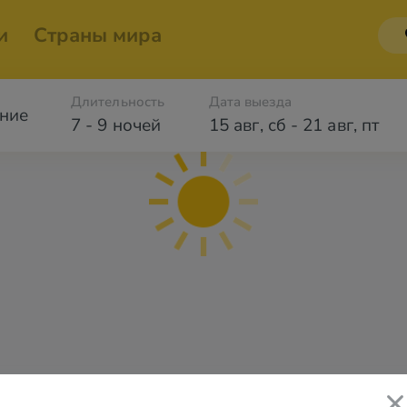
и
Страны мира
Длительность
Дата выезда
ние
7 - 9 ночей
15 авг
,
сб
-
21 авг
,
пт