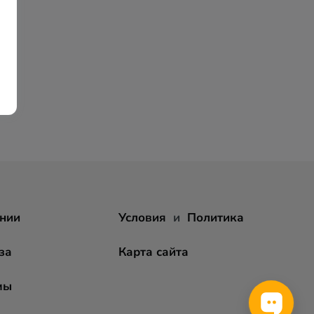
нии
Условия
и
Политика
за
Карта сайта
мы