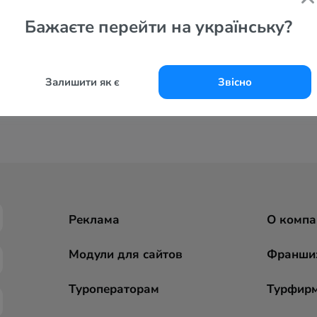
Бажаєте перейти на українську?
Залишити як є
Звісно
Реклама
О компа
Модули для сайтов
Франши
Туроператорам
Турфир