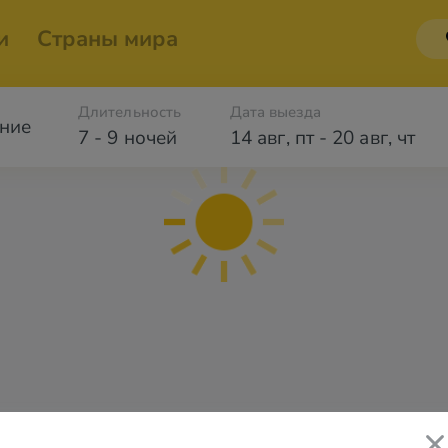
и
Страны мира
Длительность
Дата выезда
ние
7 - 9 ночей
14 авг
,
пт
-
20 авг
,
чт