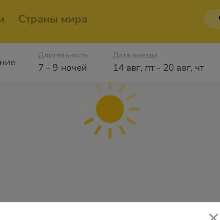
и
Страны мира
Длительность
Дата выезда
ние
7 - 9 ночей
14 авг
,
пт
-
20 авг
,
чт