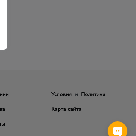
нии
Условия
и
Политика
за
Карта сайта
мы