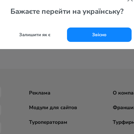
Бажаєте перейти на українську?
Залишити як є
Звісно
Реклама
О компа
Модули для сайтов
Франши
Туроператорам
Турфир