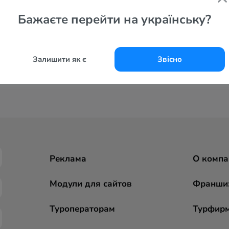
Бажаєте перейти на українську?
Залишити як є
Звісно
Реклама
О компа
Модули для сайтов
Франши
Туроператорам
Турфир