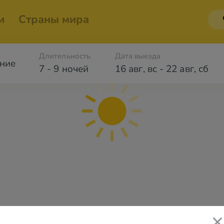
и
Страны мира
Длительность
Дата выезда
ние
7 - 9 ночей
16 авг
,
вс
-
22 авг
,
сб