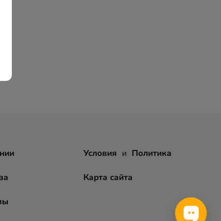
нии
Условия
и
Политика
за
Карта сайта
мы