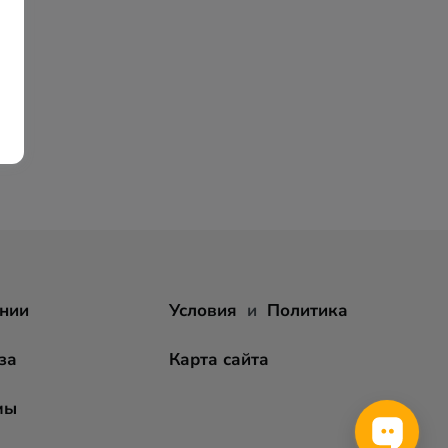
нии
Условия
и
Политика
за
Карта сайта
мы