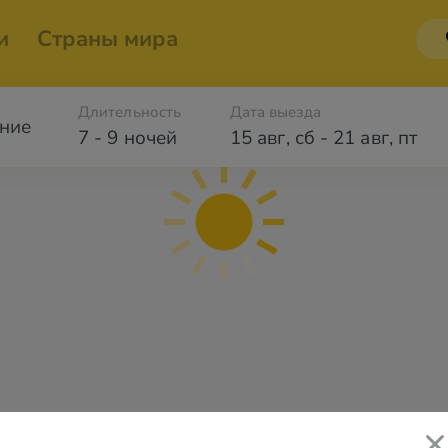
и
Страны мира
Длительность
Дата выезда
ние
7 - 9 ночей
15 авг
,
сб
-
21 авг
,
пт