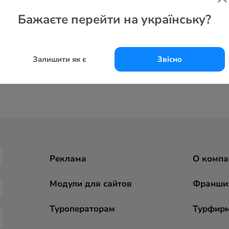
Бажаєте перейти на українську?
Залишити як є
Звісно
Реклама
О компа
Модули для сайтов
Франши
Туроператорам
Турфир