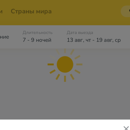
и
Страны мира
Длительность
Дата выезда
ние
7 - 9 ночей
13 авг
,
чт
-
19 авг
,
ср