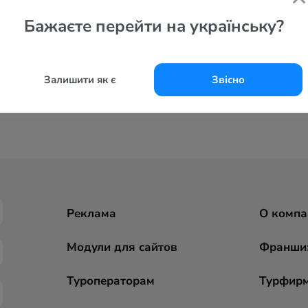
Бажаєте перейти на українську?
Залишити як є
Звісно
Реклама
О компа
Модули для сайтов
Франши
Туроператорам
Турфир