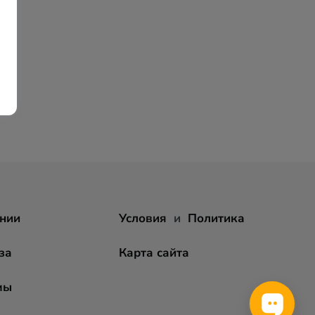
нии
Условия
и
Политика
за
Карта сайта
мы