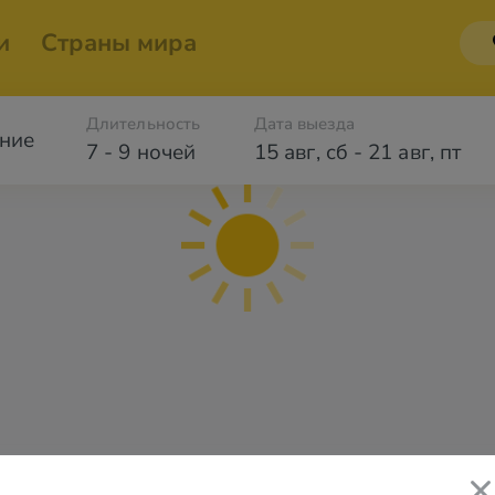
и
Страны мира
Длительность
Дата выезда
ние
7 - 9 ночей
15 авг
,
сб
-
21 авг
,
пт