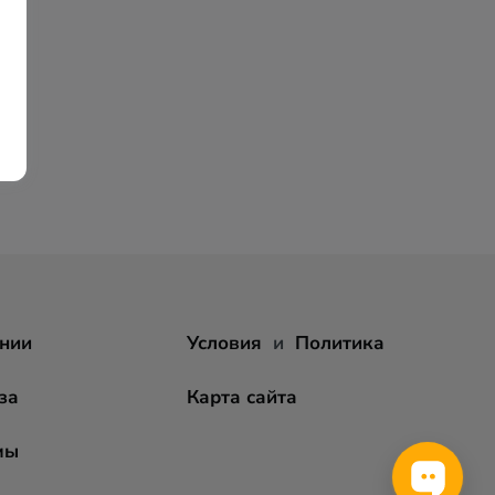
нии
Условия
и
Политика
за
Карта сайта
мы