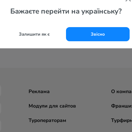
Бажаєте перейти на українську?
Залишити як є
Звісно
Реклама
О компа
Модули для сайтов
Франши
Туроператорам
Турфир