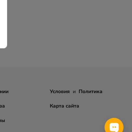
нии
Условия
и
Политика
за
Карта сайта
мы