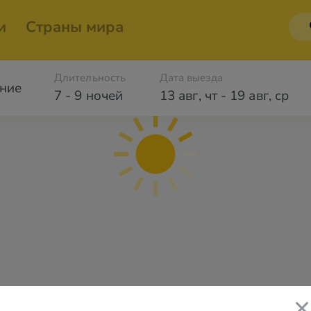
и
Страны мира
Длительность
Дата выезда
ние
7 - 9 ночей
13 авг
,
чт
-
19 авг
,
ср