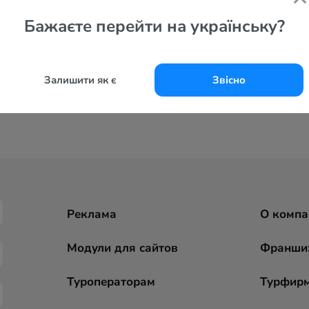
Бажаєте перейти на українську?
Залишити як є
Звісно
Реклама
О компа
Модули для сайтов
Франши
Туроператорам
Турфир