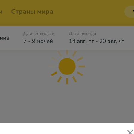
и
Страны мира
Длительность
Дата выезда
ние
7 - 9 ночей
14 авг
,
пт
-
20 авг
,
чт