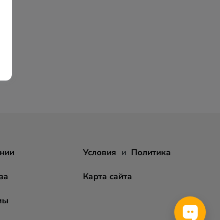
нии
Условия
и
Политика
за
Карта сайта
мы