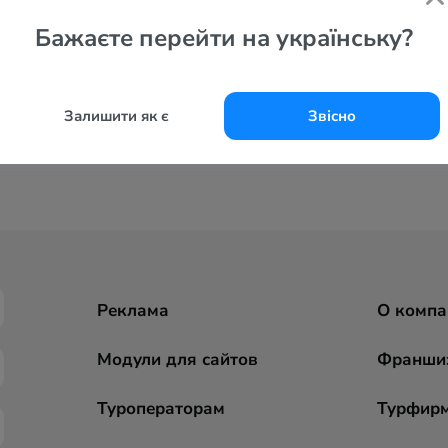
Бажаєте перейти на українську?
Залишити як є
Звісно
Реклама
О компа
Модули для сайтов
Франши
Туроператорам
Турфир