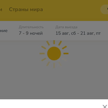
и
Страны мира
Длительность
Дата выезда
ние
7 - 9 ночей
15 авг
,
сб
-
21 авг
,
пт