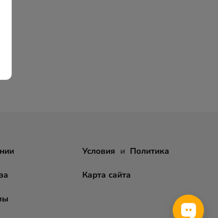
нии
Условия
и
Политика
за
Карта сайта
мы