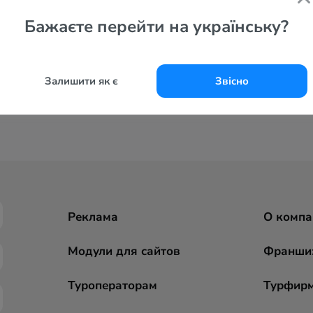
Бажаєте перейти на українську?
Залишити як є
Звісно
Реклама
О компа
Модули для сайтов
Франши
Туроператорам
Турфир