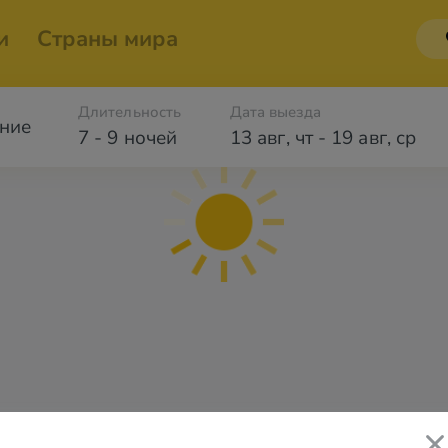
и
Страны мира
Длительность
Дата выезда
ние
7 - 9 ночей
13 авг
,
чт
-
19 авг
,
ср