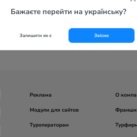
Бажаєте перейти на українську?
Залишити як є
Звісно
Реклама
О компа
Модули для сайтов
Франши
Туроператорам
Турфир