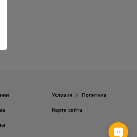
нии
Условия
и
Политика
за
Карта сайта
мы