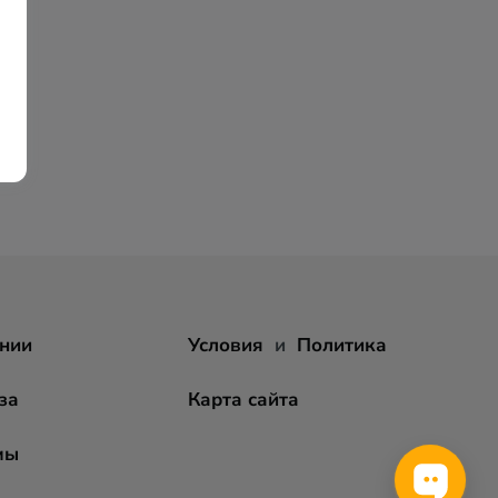
нии
Условия
и
Политика
за
Карта сайта
мы