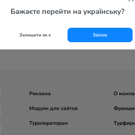
Бажаєте перейти на українську?
Залишити як є
Звісно
Реклама
О компа
Модули для сайтов
Франши
Туроператорам
Турфир