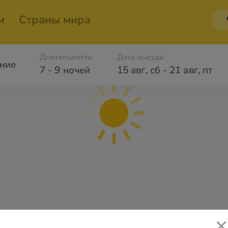
и
Страны мира
Длительность
Дата выезда
ние
7 - 9 ночей
15 авг
,
сб
-
21 авг
,
пт