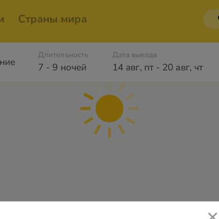
и
Страны мира
Длительность
Дата выезда
ние
7 - 9 ночей
14 авг
,
пт
-
20 авг
,
чт