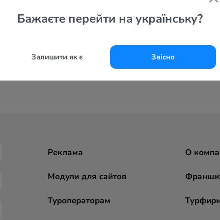
Бажаєте перейти на українську?
Залишити як є
Звісно
Реклама
О компа
Модули для сайтов
Франши
Туроператорам
Турфир