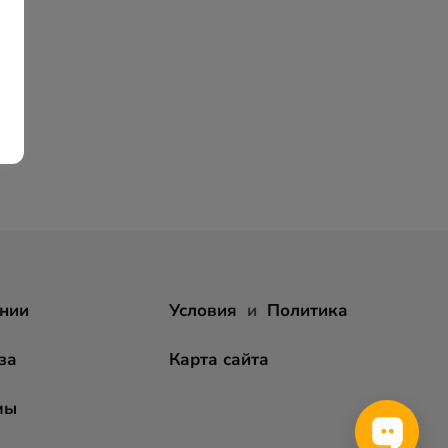
нии
Условия
и
Политика
за
Карта сайта
мы