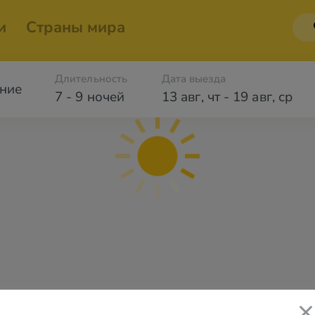
и
Страны мира
Длительность
Дата выезда
ние
7 - 9 ночей
13 авг
,
чт
-
19 авг
,
ср