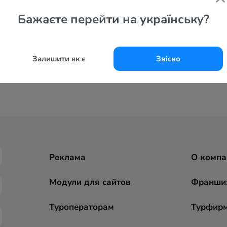
Бажаєте перейти на українську?
Залишити як є
Звісно
Реклама
О компа
Модули для сайтов
Франши
Туроператорам
Турфир