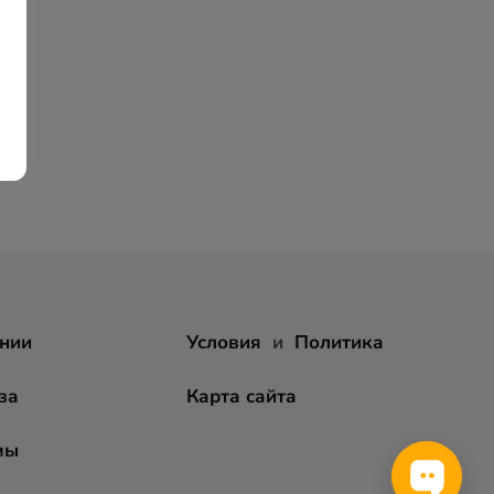
нии
Условия
и
Политика
за
Карта сайта
мы