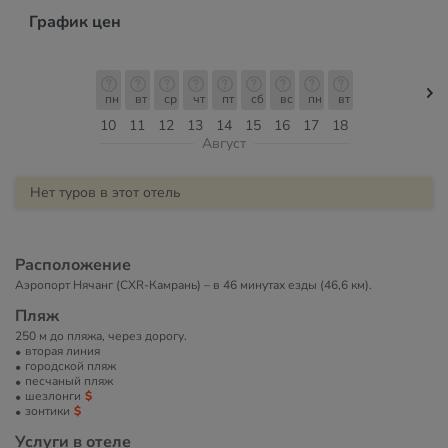
График цен
пн
вт
ср
чт
пт
сб
вс
пн
вт
10
11
12
13
14
15
16
17
18
Август
Нет туров в этот отель
Расположение
Аэропорт Нячанг (CXR-Камрань) – в 46 минутах езды (46,6 км).
Пляж
250 м до пляжа, через дорогу.
вторая линия
городской пляж
песчаный пляж
шезлонги
зонтики
Услуги в отеле