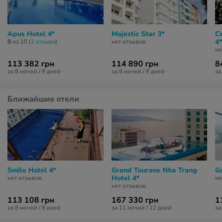
Apus Hotel 4*
Majestic Star 3*
C
4*
9
из 10 (
2 отзывa
)
нет отзывов
не
113 382 грн
114 890 грн
8
за 8 ночей / 9 дней
за 8 ночей / 9 дней
за
Ближайшие отели
Smile Hotel 4*
Grand Tourane Nha Trang
Go
Hotel 4*
нет отзывов
не
нет отзывов
113 108 грн
167 330 грн
1
за 8 ночей / 9 дней
за 11 ночей / 12 дней
за