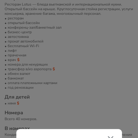
Ресторан Lotus — блюда вьетнамской и интернациональной кухни.
Открытый бассейн на крыше. Круглосуточная стойка регистрации, услуги
консьержа, хранение багажа, многоязычный персонал.
ресторан
открытый бассейн
конференц-зал/банкетный зал
бизнес-центр
автостоянка
прокат автомобилей
бесплатный Wi-Fi
лифт
прачечная
врач
номера для некурящих
трансфер в/из аэропорта
обмен валют
банкомат
оплата платежными картами
год реновации
Для детей
няня
Номера
Всего 40 номеров.
В номерах
Кондиционер, TV, мини-бар, фен, сейф, Wi-Fi, набор для приготовления