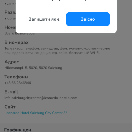
детская кроватка
Развлечение и спорт
организация экскурсий
Залишити як є
Звісно
Номера
Всего 86 номеров.
В номерах
Телевизор, телефон, ванна/душ, фен, туалетно-косметические
принадлежности, кондиционер, сейф, бесплатный Wi-Fi.
Адрес
Hildmannpl. 5, 5020, 5020 Salzburg
Телефоны
+43 66 2846846
Е-маil
info.salzburgcitycenter@leonardo-hotels.com
Сайт
Leonardo Hotel Salzburg City Center 3*
График цен