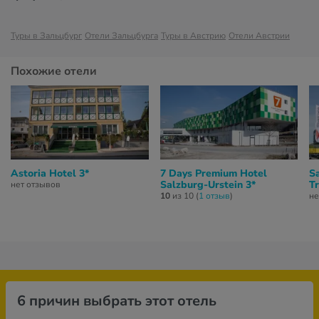
Туры в Зальцбург
Отели Зальцбурга
Туры в Австрию
Отели Австрии
Похожие отели
Astoria Hotel 3*
7 Days Premium Hotel
Sa
Salzburg-Urstein 3*
T
нет отзывов
10
из 10 (
1 отзыв
)
не
6 причин выбрать этот отель