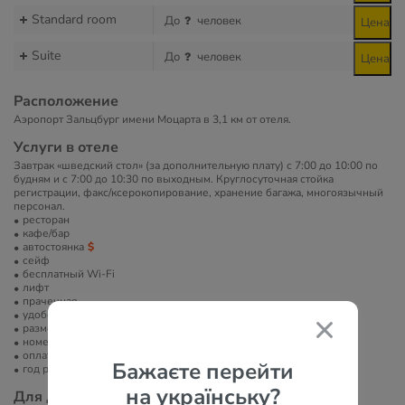
Standard room
До
человек
Цена
Suite
До
человек
Цена
Расположение
Аэропорт Зальцбург имени Моцарта в 3,1 км от отеля.
Услуги в отеле
Завтрак «шведский стол» (за дополнительную плату) с 7:00 до 10:00 по
будням и с 7:00 до 10:30 по выходным. Круглосуточная стойка
регистрации, факс/ксерокопирование, хранение багажа, многоязычный
персонал.
ресторан
кафе/бар
автостоянка
сейф
бесплатный Wi-Fi
лифт
прачечная
удобства для людей с инвалидностью
размещение с животными
номера для некурящих
оплата платежными картами
Бажаєте перейти
год реновации
на українську?
Для детей