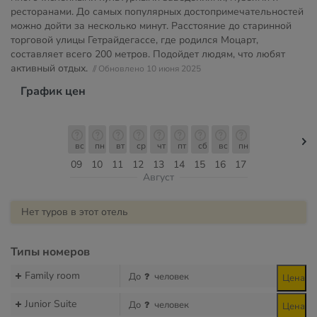
ресторанами. До самых популярных достопримечательностей
можно дойти за несколько минут. Расстояние до старинной
торговой улицы Гетрайдегассе, где родился Моцарт,
составляет всего 200 метров. Подойдет людям, что любят
активный отдых.
// Обновлено 10 июня 2025
График цен
вс
пн
вт
ср
чт
пт
сб
вс
пн
09
10
11
12
13
14
15
16
17
Август
Нет туров в этот отель
Типы номеров
Family room
До
человек
Цена
Junior Suite
До
человек
Цена