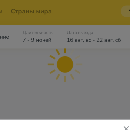
и
Страны мира
Длительность
Дата выезда
ние
7 - 9 ночей
16 авг
,
вс
-
22 авг
,
сб