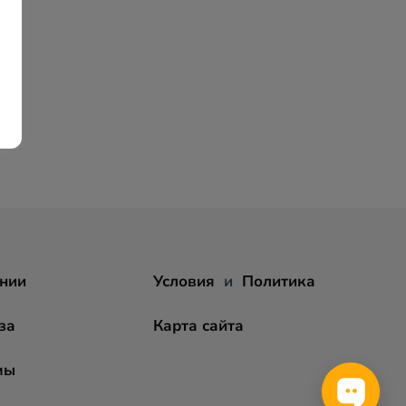
нии
Условия
и
Политика
за
Карта сайта
мы