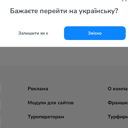
Бажаєте перейти на українську?
Залишити як є
Звісно
Реклама
О компа
Модули для сайтов
Франши
Туроператорам
Турфир